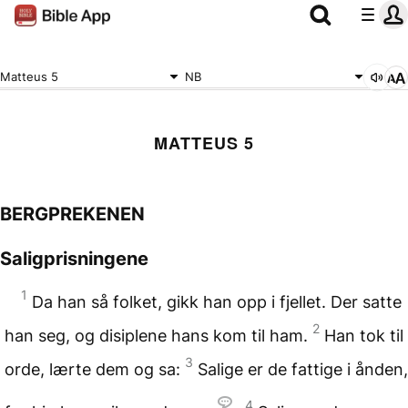
Matteus 5
NB
MATTEUS 5
BERGPREKENEN
Saligprisningene
1
Da han så folket, gikk han opp i fjellet. Der satte
2
han seg, og disiplene hans kom til ham.
Han tok til
3
orde, lærte dem og sa:
Salige er de fattige i ånden,
4