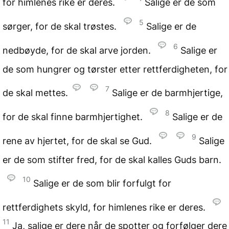
for himlenes rike er deres.
Salige er de som
5
sørger, for de skal trøstes.
Salige er de
6
nedbøyde, for de skal arve jorden.
Salige er
de som hungrer og tørster etter rettferdigheten, for
7
de skal mettes.
Salige er de barmhjertige,
8
for de skal finne barmhjertighet.
Salige er de
9
rene av hjertet, for de skal se Gud.
Salige
er de som stifter fred, for de skal kalles Guds barn.
10
Salige er de som blir forfulgt for
rettferdighets skyld, for himlenes rike er deres.
11
Ja, salige er dere når de spotter og forfølger dere