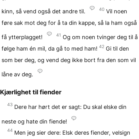
40
kinn, så vend også det andre til.
Vil noen
føre sak mot deg for å ta din kappe, så la ham også
41
få ytterplagget!
Og om noen tvinger deg til å
42
følge ham én mil, da gå to med ham!
Gi til den
som ber deg, og vend deg ikke bort fra den som vil
låne av deg.
Kjærlighet til fiender
43
Dere har hørt det er sagt: Du skal elske din
neste og hate din fiende!
44
Men jeg sier dere: Elsk deres fiender, velsign