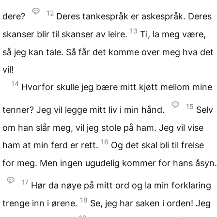
12
dere?
Deres tankespråk er askespråk. Deres
13
skanser blir til skanser av leire.
Ti, la meg være,
så jeg kan tale. Så får det komme over meg hva det
vil!
14
Hvorfor skulle jeg bære mitt kjøtt mellom mine
15
tenner? Jeg vil legge mitt liv i min hånd.
Selv
om han slår meg, vil jeg stole på ham. Jeg vil vise
16
ham at min ferd er rett.
Og det skal bli til frelse
for meg. Men ingen ugudelig kommer for hans åsyn.
17
Hør da nøye på mitt ord og la min forklaring
18
trenge inn i ørene.
Se, jeg har saken i orden! Jeg