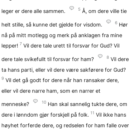
5
leger er dere alle sammen.
Å, om dere ville tie
6
helt stille, så kunne det gjelde for visdom.
Hør
nå på mitt motlegg og merk på anklagen fra mine
7
lepper!
Vil dere tale urett til forsvar for Gud? Vil
8
dere tale svikefullt til forsvar for ham?
Vil dere
ta hans parti, eller vil dere være sakførere for Gud?
9
Vil det gå godt for dere når han ransaker dere,
eller vil dere narre ham, som en narrer et
10
menneske?
Han skal sannelig tukte dere, om
11
dere i lønndom gjør forskjell på folk.
Vil ikke hans
høyhet forferde dere, og redselen for ham falle over