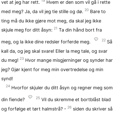
19
vet at jeg har rett.
Hvem er den som vil gå i rette
20
med meg? Ja, da vil jeg tie stille og dø.
Bare to
ting må du ikke gjøre mot meg, da skal jeg ikke
21
skjule meg for ditt åsyn:
Ta din hånd bort fra
22
meg, og la ikke dine redsler forferde meg.
Så
kall da, og jeg skal svare! Eller la meg tale, og svar
23
du meg!
Hvor mange misgjerninger og synder har
jeg? Gjør kjent for meg min overtredelse og min
synd!
24
Hvorfor skjuler du ditt åsyn og regner meg som
25
din fiende?
Vil du skremme et bortblåst blad
26
og forfølge et tørt halmstrå? -
siden du skriver så