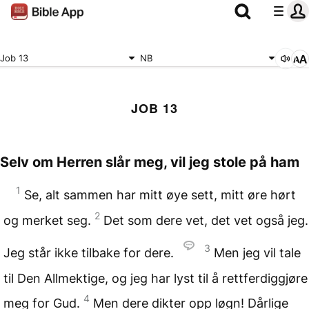
Job 13
NB
JOB 13
Selv om Herren slår meg, vil jeg stole på ham
1
Se, alt sammen har mitt øye sett, mitt øre hørt
2
og merket seg.
Det som dere vet, det vet også jeg.
3
Jeg står ikke tilbake for dere.
Men jeg vil tale
til Den Allmektige, og jeg har lyst til å rettferdiggjøre
4
meg for Gud.
Men dere dikter opp løgn! Dårlige