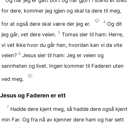
Og når jeg er gått bort og har gjort i stand et sted
for dere, kommer jeg igjen og skal ta dere til meg,
4
for at også dere skal være der jeg er.
Og dit
5
jeg går, vet dere veien.
Tomas sier til ham: Herre,
vi vet ikke hvor du går hen, hvordan kan vi da vite
6
veien?
Jesus sier til ham: Jeg er veien og
sannheten og livet. Ingen kommer til Faderen uten
ved meg.
Jesus og Faderen er ett
7
Hadde dere kjent meg, så hadde dere også kjent
min Far. Og fra nå av kjenner dere ham og har sett