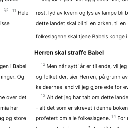
11
.
Hele
røst, lyd av kvern og lys av lampe bli
disse
dette landet skal bli til en ørken, til 
folkeslagene skal tjene Babels konge i 
Herren skal straffe Babel
12
ngen i Babel
Men når sytti år er til ende, vil 
rninger. Og
og folket der, sier Herren, på grunn a
kaldeernes land vil jeg gjøre øde for ev
13
mme over det
Alt det jeg har talt om dette land
emia har
- alt det som er skrevet i denne boke
14
ag og store
profetert om alle folkeslagene.
For 