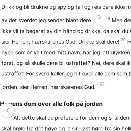
Drikk og bli drukne og spy og fall og reis dere ikke 
28
av det sverdet jeg sender blant dere.
Men de
ikke vil ta begeret av din hånd og drikke, da skal du s
29
sier Herren, hærskarenes Gud: Drikke skal dere!
F
byen som er kalt med mitt navn, har jeg latt ulykk
først, og så skulle dere bli ustraffet? Nei, dere skal ik
ustraffet! For sverd kaller jeg hit over alle dem som 
jorden, sier Herren, hærskarenes Gud.
Herrens dom over alle folk på jorden
30
Alt dette skal du profetere for dem og si til de
skal brøle fra det høye og la sin røst høre fra sin hell