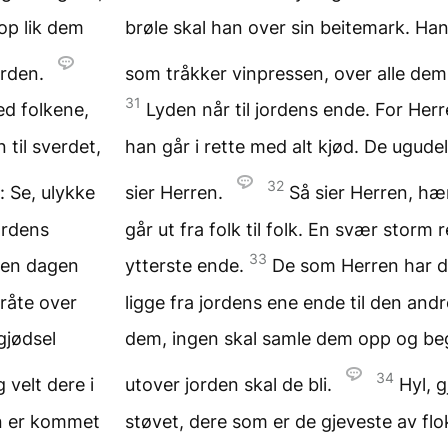
rop lik dem
brøle skal han over sin beitemark. Han 
orden.
som tråkker vinpressen, over alle de
31
ed folkene,
Lyden når til jordens ende. For Herr
 til sverdet,
han går i rette med alt kjød. De ugudel
32
 Se, ulykke
sier Herren.
Så sier Herren, hæ
jordens
går ut fra folk til folk. En svær storm 
33
den dagen
ytterste ende.
De som Herren har d
gråte over
ligge fra jordens ene ende til den andr
gjødsel
dem, ingen skal samle dem opp og beg
34
g velt dere i
utover jorden skal de bli.
Hyl, g
en er kommet
støvet, dere som er de gjeveste av fl