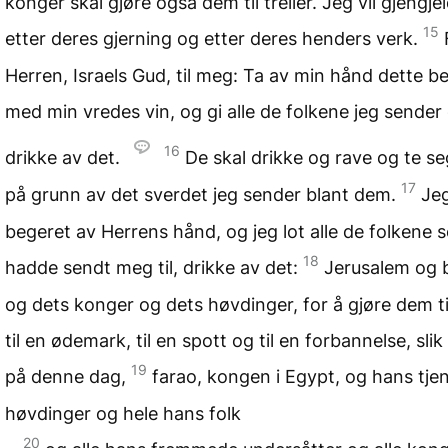
konger skal gjøre også dem til treller. Jeg vil gjengj
15
etter deres gjerning og etter deres henders verk.
Herren, Israels Gud, til meg: Ta av min hånd dette be
med min vredes vin, og gi alle de folkene jeg sender d
16
drikke av det.
De skal drikke og rave og te s
17
på grunn av det sverdet jeg sender blant dem.
Jeg
begeret av Herrens hånd, og jeg lot alle de folkene
18
hadde sendt meg til, drikke av det:
Jerusalem og 
og dets konger og dets høvdinger, for å gjøre dem ti
til en ødemark, til en spott og til en forbannelse, sli
19
på denne dag,
farao, kongen i Egypt, og hans tje
høvdinger og hele hans folk
20