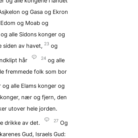
r og alle kongene i landet
i Asjkelon og Gasa og Ekron
 Edom og Moab og
 og alle Sidons konger og
23
 siden av havet,
og
24
ndklipt hår
og alle
 de fremmede folk som bor
r og alle Elams konger og
 konger, nær og fjern, den
er utover hele jorden.
27
ge drikke av det.
Og
skarenes Gud, Israels Gud: