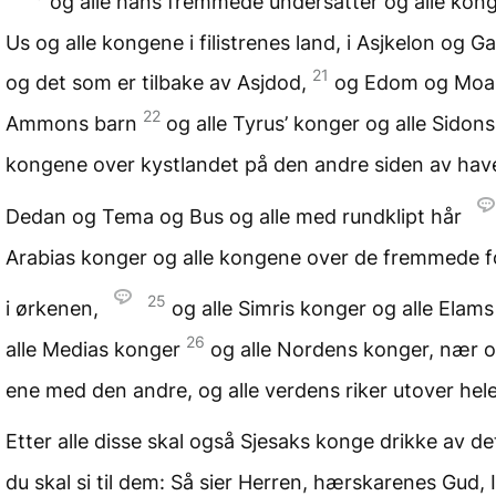
og alle hans fremmede undersåtter og alle kong
Us og alle kongene i filistrenes land, i Asjkelon og 
21
og det som er tilbake av Asjdod,
og Edom og Moa
22
Ammons barn
og alle Tyrus’ konger og alle Sidon
kongene over kystlandet på den andre siden av hav
Dedan og Tema og Bus og alle med rundklipt hår
Arabias konger og alle kongene over de fremmede f
25
i ørkenen,
og alle Simris konger og alle Elam
26
alle Medias konger
og alle Nordens konger, nær o
ene med den andre, og alle verdens riker utover hele
Etter alle disse skal også Sjesaks konge drikke av de
du skal si til dem: Så sier Herren, hærskarenes Gud, 