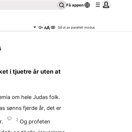
Få appen
Gå ut av parallelt modus
5
ket i tjuetre år uten at
emia om hele Judas folk.
s sønns fjerde år, det er
2
r.
Og profeten