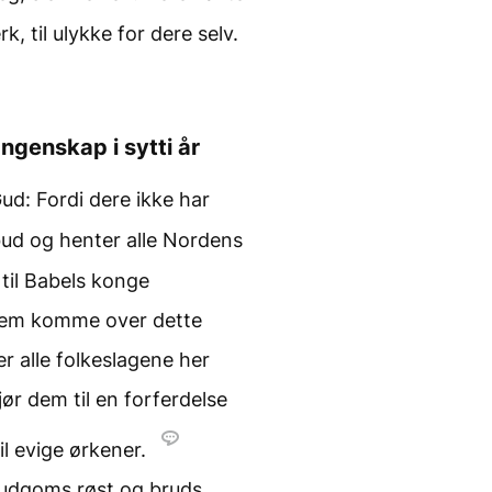
 til ulykke for dere selv.
ngenskap i sytti år
ud: Fordi dere ikke har
bud og henter alle Nordens
 til Babels konge
 dem komme over dette
r alle folkeslagene her
r dem til en forferdelse
til evige ørkener.
brudgoms røst og bruds