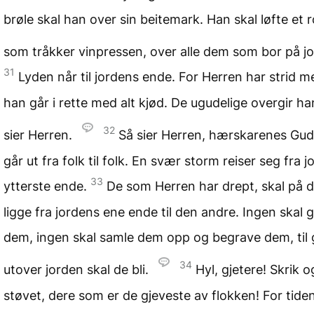
brøle skal han over sin beitemark. Han skal løfte et 
som tråkker vinpressen, over alle dem som bor på j
31
Lyden når til jordens ende. For Herren har strid m
han går i rette med alt kjød. De ugudelige overgir han
32
sier Herren.
Så sier Herren, hærskarenes Gud:
går ut fra folk til folk. En svær storm reiser seg fra 
33
ytterste ende.
De som Herren har drept, skal på 
ligge fra jordens ene ende til den andre. Ingen skal 
dem, ingen skal samle dem opp og begrave dem, til 
34
utover jorden skal de bli.
Hyl, gjetere! Skrik o
støvet, dere som er de gjeveste av flokken! For tid