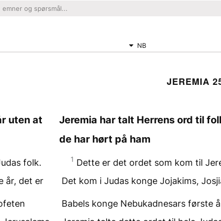
NB
JEREMIA 2
år uten at
Jeremia har talt Herrens ord til fol
de har hørt på ham
1
udas folk.
Dette er det ordet som kom til Jer
 år, det er
Det kom i Judas konge Jojakims, Josjia
ofeten
Babels konge Nebukadnesars første å