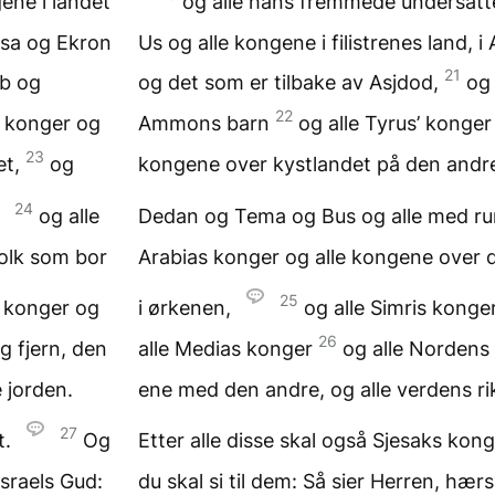
ene i landet
og alle hans fremmede undersåtte
Gasa og Ekron
Us og alle kongene i filistrenes land, 
21
b og
og det som er tilbake av Asjdod,
og
22
s konger og
Ammons barn
og alle Tyrus’ konger
23
et,
og
kongene over kystlandet på den andre
24
og alle
Dedan og Tema og Bus og alle med ru
olk som bor
Arabias konger og alle kongene over
25
s konger og
i ørkenen,
og alle Simris konge
26
g fjern, den
alle Medias konger
og alle Nordens
 jorden.
ene med den andre, og alle verdens rik
27
t.
Og
Etter alle disse skal også Sjesaks kon
Israels Gud:
du skal si til dem: Så sier Herren, hær