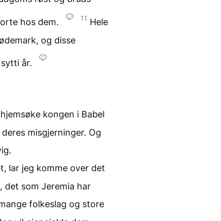
11
 borte hos dem.
Hele
en ødemark, og disse
sytti år.
jeg hjemsøke kongen i Babel
v deres misgjerninger. Og
ig.
et, lar jeg komme over det
n, det som Jeremia har
mange folkeslag og store