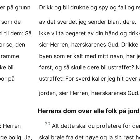
mer på grunn
Drikk og bli drukne og spy og fall og 
rsom de
av det sverdet jeg sender blant dere.
i til dem: Så
ikke vil ta begeret av din hånd og drikk
or se, den
sier Herren, hærskarenes Gud: Drikke 
en ramme
byen som er kalt med mitt navn, har j
ke bli
først, og så skulle dere bli ustraffet? N
bor på
ustraffet! For sverd kaller jeg hit ove
jorden, sier Herren, hærskarenes Gud
Herrens dom over alle folk på jor
30
m: Herren
Alt dette skal du profetere for de
ige bolig. Ja,
skal brøle fra det høye og la sin røst hø