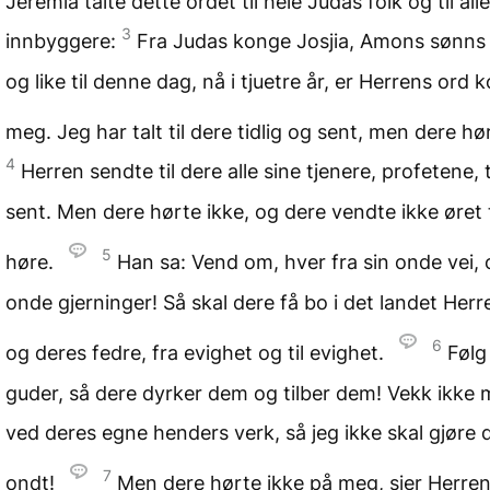
Jeremia talte dette ordet til hele Judas folk og til al
3
innbyggere:
Fra Judas konge Josjia, Amons sønns 
og like til denne dag, nå i tjuetre år, er Herrens ord 
meg. Jeg har talt til dere tidlig og sent, men dere hø
4
Herren sendte til dere alle sine tjenere, profetene, t
sent. Men dere hørte ikke, og dere vendte ikke øret t
5
høre.
Han sa: Vend om, hver fra sin onde vei, 
onde gjerninger! Så skal dere få bo i det landet Her
6
og deres fedre, fra evighet og til evighet.
Følg
guder, så dere dyrker dem og tilber dem! Vekk ikke
ved deres egne henders verk, så jeg ikke skal gjøre 
7
ondt!
Men dere hørte ikke på meg, sier Herren