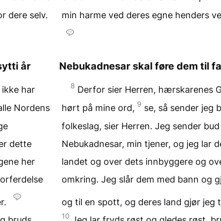
r dere selv.
min harme ved deres egne henders verk,
ytti år
Nebukadnesar skal føre dem til fa
8
 ikke har
Derfor sier Herren, hærskarenes G
9
alle Nordens
hørt på mine ord,
se, så sender jeg 
ge
folkeslag, sier Herren. Jeg sender bud
er dette
Nebukadnesar, min tjener, og jeg lar
agene her
landet og over dets innbyggere og ove
forferdelse
omkring. Jeg slår dem med bann og gjø
er.
og til en spott, og deres land gjør jeg 
10
og bruds
Jeg lar fryds røst og gledes røst, 