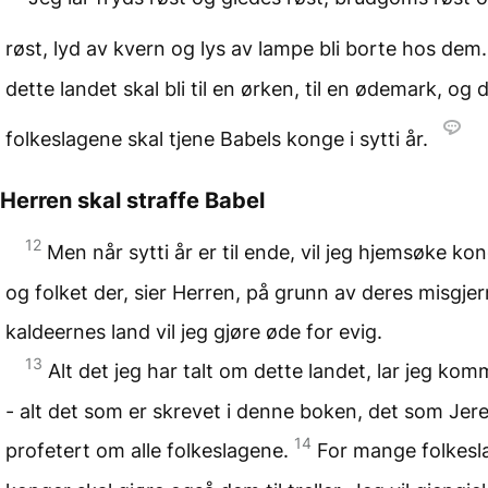
røst, lyd av kvern og lys av lampe bli borte hos dem
dette landet skal bli til en ørken, til en ødemark, og 
folkeslagene skal tjene Babels konge i sytti år.
Herren skal straffe Babel
12
Men når sytti år er til ende, vil jeg hjemsøke ko
og folket der, sier Herren, på grunn av deres misgje
kaldeernes land vil jeg gjøre øde for evig.
13
Alt det jeg har talt om dette landet, lar jeg ko
- alt det som er skrevet i denne boken, det som Jer
14
profetert om alle folkeslagene.
For mange folkesl