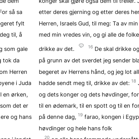
elde dem
konger skal gjøre også dem til treller.
For så sa
etter deres gjerning og etter deres h
geret fylt
Herren, Israels Gud, til meg: Ta av mi
eg til, å
med min vredes vin, og gi alle de folke
16
eg som gale
drikke av det.
De skal drikke o
 tok da
på grunn av det sverdet jeg sender b
 som Herren
begeret av Herrens hånd, og jeg lot a
18
byene i Juda
hadde sendt meg til, drikke av det:
l en ørken,
og dets konger og dets høvdinger, for 
k som det er
til en ødemark, til en spott og til en f
19
nere og hans
på denne dag,
farao, kongen i Egyp
høvdinger og hele hans folk
20