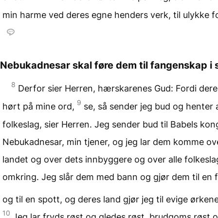
min harme ved deres egne henders verk, til ulykke fo
Nebukadnesar skal føre dem til fangenskap i s
8
Derfor sier Herren, hærskarenes Gud: Fordi dere
9
hørt på mine ord,
se, så sender jeg bud og henter 
folkeslag, sier Herren. Jeg sender bud til Babels kon
Nebukadnesar, min tjener, og jeg lar dem komme ov
landet og over dets innbyggere og over alle folkesl
omkring. Jeg slår dem med bann og gjør dem til en 
og til en spott, og deres land gjør jeg til evige ørken
10
Jeg lar fryds røst og gledes røst, brudgoms røst 