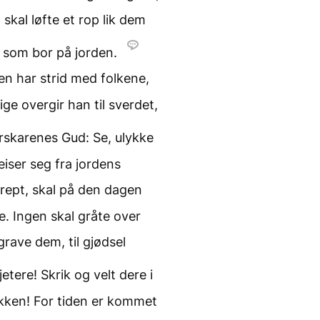
skal løfte et rop lik dem
m som bor på jorden.
en har strid med folkene,
ige overgir han til sverdet,
rskarenes Gud: Se, ulykke
reiser seg fra jordens
rept, skal på den dagen
e. Ingen skal gråte over
rave dem, til gjødsel
jetere! Skrik og velt dere i
okken! For tiden er kommet