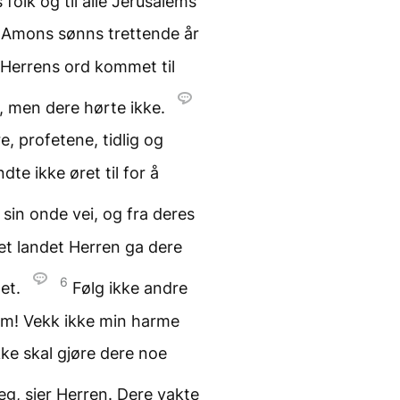
 folk og til alle Jerusalems
, Amons sønns trettende år
er Herrens ord kommet til
nt, men dere hørte ikke.
re, profetene, tidlig og
te ikke øret til for å
sin onde vei, og fra deres
det landet Herren ga dere
6
het.
Følg ikke andre
dem! Vekk ikke min harme
ke skal gjøre dere noe
g, sier Herren. Dere vakte