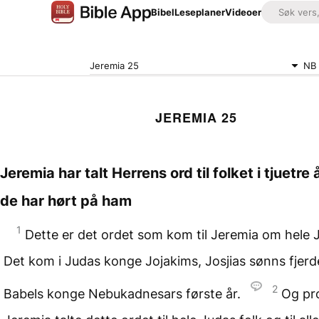
Bibel
Leseplaner
Videoer
Jeremia 25
NB
JEREMIA 25
Jeremia har talt Herrens ord til folket i tjuetre 
de har hørt på ham
1
Dette er det ordet som kom til Jeremia om hele J
Det kom i Judas konge Jojakims, Josjias sønns fjerde
2
Babels konge Nebukadnesars første år.
Og pr