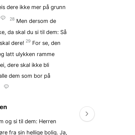
reis dere ikke mer på grunn
28
Men dersom de
e, da skal du si til dem: Så
29
skal dere!
For se, den
eg latt ulykken ramme
ei, dere skal ikke bli
r alle dem som bor på
.
den
m og si til dem: Herren
re fra sin hellige bolig. Ja,