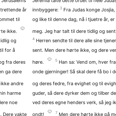
le Jerusalems
Jeremia talte dette ordet til hele Judas
3
trettende år
innbyggere:
Fra Judas konge Josjia
kommet til
og like til denne dag, nå i tjuetre år, 
rte ikke.
meg. Jeg har talt til dere tidlig og se
4
idlig og
Herren sendte til dere alle sine tjene
il for å
sent. Men dere hørte ikke, og dere vend
5
og fra deres
høre.
Han sa: Vend om, hver fra 
ren ga dere
onde gjerninger! Så skal dere få bo i 
 ikke andre
og deres fedre, fra evighet og til evig
 min harme
guder, så dere dyrker dem og tilber 
dere noe
ved deres egne henders verk, så jeg ik
7
. Dere vakte
ondt!
Men dere hørte ikke på me