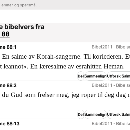
 bibelvers fra
 88
ne 88:1
Bibel2011 - Bibels
 En salme av Korah-sangerne. Til korlederen. Et
 leannot». En læresalme av esrahitten Heman.
Del
Sammenlign
Utforsk Sal
ne 88:2
Bibel2011 - Bibels
u Gud som frelser meg, jeg roper til deg dag 
Del
Sammenlign
Utforsk Sal
ne 88:13
Bibel2011 - Bibels