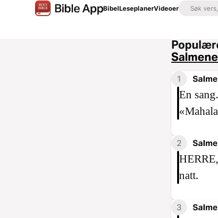
Bibel
Leseplaner
Videoer
Populære
Salmene
1
Salme
En sang.
«Mahalat
2
Salme
HERRE, d
natt.
3
Salme