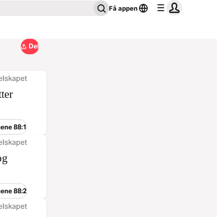
Få appen
Del
elskapet
ter
mene 88:1
elskapet
og
mene 88:2
elskapet