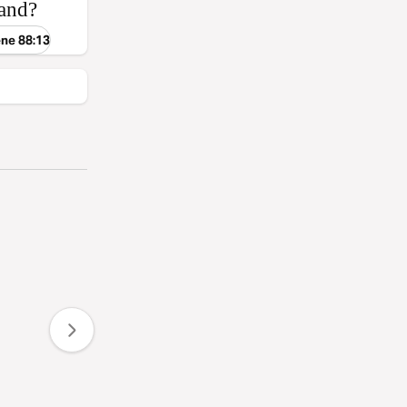
land?
ene 88:13