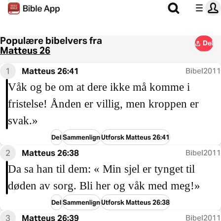
Populære bibelvers fra
Del
Matteus 26
1
Matteus 26:41
Bibel2011
Våk og be om at dere ikke må komme i
fristelse! Ånden er villig, men kroppen er
svak.»
Del
Sammenlign
Utforsk Matteus 26:41
2
Matteus 26:38
Bibel2011
Da sa han til dem: « Min sjel er tynget til
døden av sorg. Bli her og våk med meg!»
Del
Sammenlign
Utforsk Matteus 26:38
3
Matteus 26:39
Bibel2011