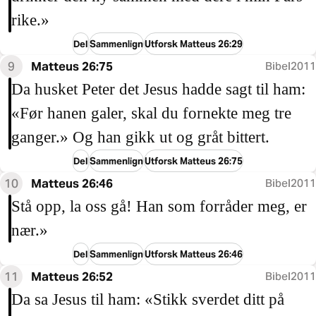
rike.»
Del
Sammenlign
Utforsk Matteus 26:29
9
Matteus 26:75
Bibel2011
Da husket Peter det Jesus hadde sagt til ham:
«Før hanen galer, skal du fornekte meg tre
ganger.» Og han gikk ut og gråt bittert.
Del
Sammenlign
Utforsk Matteus 26:75
10
Matteus 26:46
Bibel2011
Stå opp, la oss gå! Han som forråder meg, er
nær.»
Del
Sammenlign
Utforsk Matteus 26:46
11
Matteus 26:52
Bibel2011
Da sa Jesus til ham: «Stikk sverdet ditt på