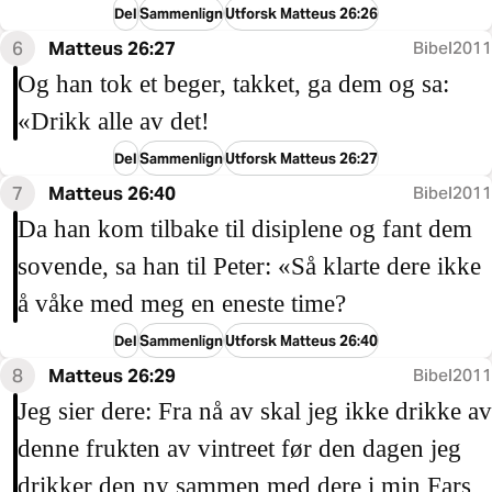
Del
Sammenlign
Utforsk Matteus 26:26
6
Matteus 26:27
Bibel2011
Og han tok et beger, takket, ga dem og sa:
«Drikk alle av det!
Del
Sammenlign
Utforsk Matteus 26:27
7
Matteus 26:40
Bibel2011
Da han kom tilbake til disiplene og fant dem
sovende, sa han til Peter: «Så klarte dere ikke
å våke med meg en eneste time?
Del
Sammenlign
Utforsk Matteus 26:40
8
Matteus 26:29
Bibel2011
Jeg sier dere: Fra nå av skal jeg ikke drikke av
denne frukten av vintreet før den dagen jeg
drikker den ny sammen med dere i min Fars