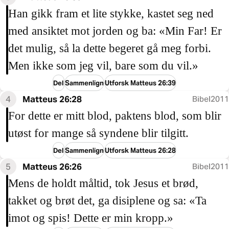
Han gikk fram et lite stykke, kastet seg ned
med ansiktet mot jorden og ba: «Min Far! Er
det mulig, så la dette begeret gå meg forbi.
Men ikke som jeg vil, bare som du vil.»
Del
Sammenlign
Utforsk Matteus 26:39
4
Matteus 26:28
Bibel2011
For dette er mitt blod, paktens blod, som blir
utøst for mange så syndene blir tilgitt.
Del
Sammenlign
Utforsk Matteus 26:28
5
Matteus 26:26
Bibel2011
Mens de holdt måltid, tok Jesus et brød,
takket og brøt det, ga disiplene og sa: «Ta
imot og spis! Dette er min kropp.»