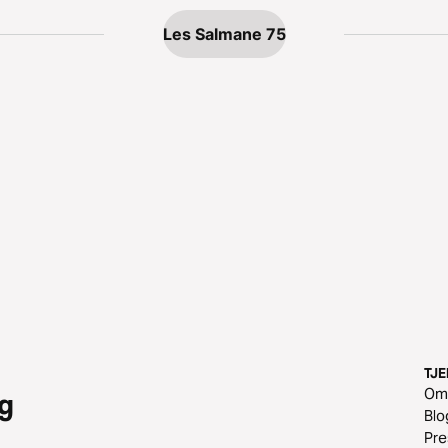
Les Salmane 75
TJ
O
g
Blo
Pr