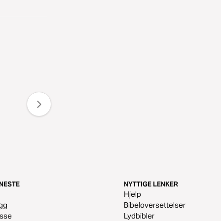
ENESTE
NYTTIGE LENKER
m
Hjelp
gg
Bibeloversettelser
esse
Lydbibler