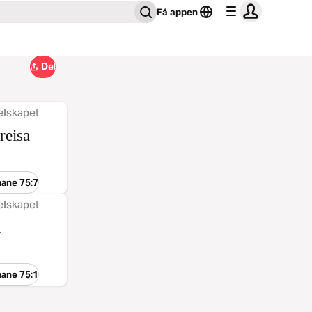
Få appen
Del
elskapet
reisa
mane 75:7
elskapet
n
mane 75:1