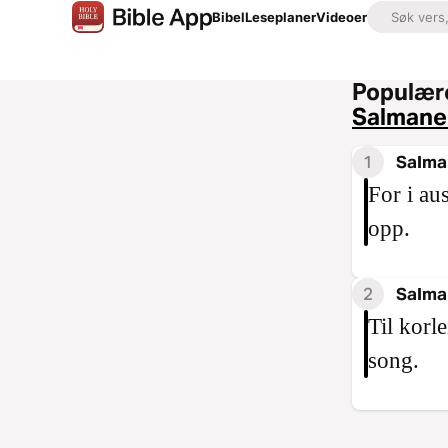
Bibel
Leseplaner
Videoer
Populære
Salmane
1
Salma
For i au
opp.
2
Salma
Til korl
song.