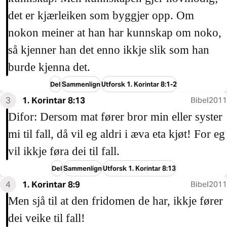
det er kjærleiken som byggjer opp. Om
nokon meiner at han har kunnskap om noko,
så kjenner han det enno ikkje slik som han
burde kjenna det.
Del
Sammenlign
Utforsk 1. Korintar 8:1-2
3
1. Korintar 8:13
Bibel2011
Difor: Dersom mat fører bror min eller syster
mi til fall, då vil eg aldri i æva eta kjøt! For eg
vil ikkje føra dei til fall.
Del
Sammenlign
Utforsk 1. Korintar 8:13
4
1. Korintar 8:9
Bibel2011
Men sjå til at den fridomen de har, ikkje fører
dei veike til fall!