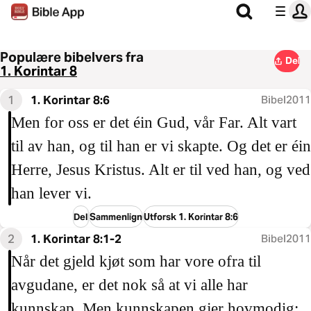
Populære bibelvers fra
Del
1. Korintar 8
1
1. Korintar 8:6
Bibel2011
Men for oss er det éin Gud, vår Far. Alt vart
til av han, og til han er vi skapte. Og det er éin
Herre, Jesus Kristus. Alt er til ved han, og ved
han lever vi.
Del
Sammenlign
Utforsk 1. Korintar 8:6
2
1. Korintar 8:1-2
Bibel2011
Når det gjeld kjøt som har vore ofra til
avgudane, er det nok så at vi alle har
kunnskap. Men kunnskapen gjer hovmodig;