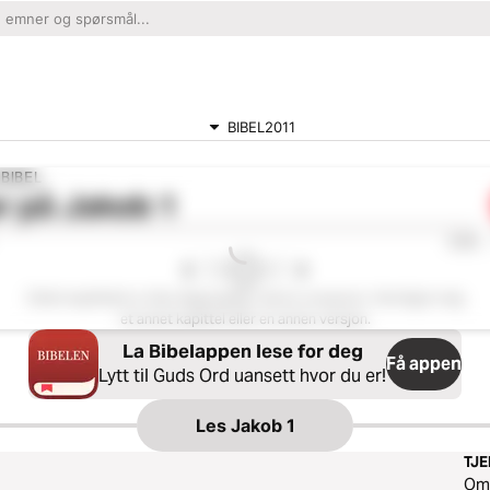
BIBEL2011
BIBEL
r på
Jakob 1
0:00
Dette kapittelet er ikke tilgjengelig i denne versjonen. Vennligst velg
et annet kapittel eller en annen versjon.
La Bibelappen lese for deg
Få appen
Lytt til Guds Ord uansett hvor du er!
Les
Jakob 1
TJ
O