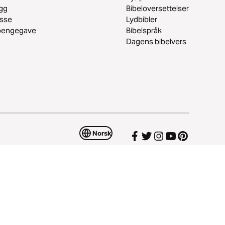
gg
Bibeloversettelser
esse
Lydbibler
 pengegave
Bibelspråk
Dagens bibelvers
Norsk