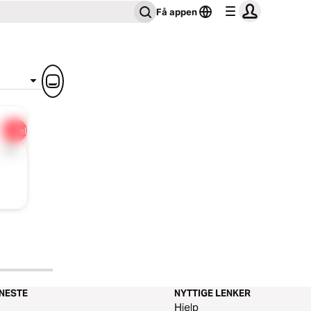
Få appen
Del
1x
ENESTE
NYTTIGE LENKER
m
Hjelp