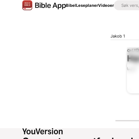
Bibel
Leseplaner
Videoer
Jakob 1
LYD
Hø
0:00