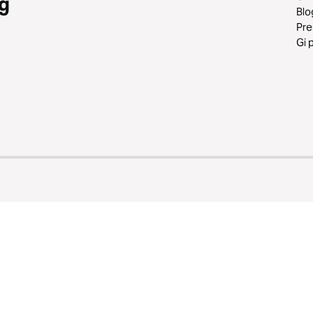
g
Blo
Pr
Gi