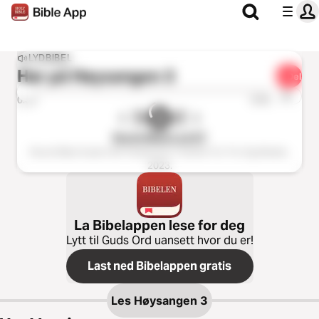
LYDBIBEL
Hør på
Høysangen 3
Del
1x
0:00
0:00
Norsk Bibel Lyd GT
Norsk Bibel Audio Old Testament ℗ Senter For Tro Og Medier,
2023.
La Bibelappen lese for deg
Lytt til Guds Ord uansett hvor du er!
Last ned Bibelappen gratis
Les
Høysangen 3