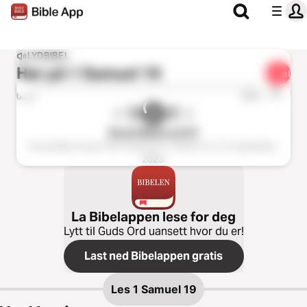
LYDBIBEL
Hør på
1 Samuel 19
Del
1x
0:00
0:00
Norsk Bibel Lyd GT
Norsk Bibel Audio Old Testament ℗ Senter For Tro Og Medier,
2023.
La Bibelappen lese for deg
Lytt til Guds Ord uansett hvor du er!
Last ned Bibelappen gratis
Les
1 Samuel 19