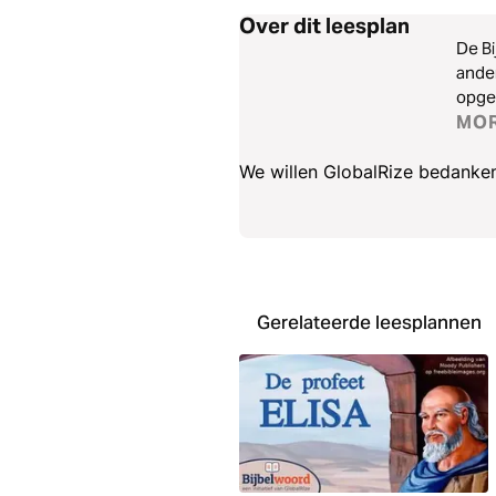
Over dit leesplan
De Bi
ander
opges
vrie
MO
We willen GlobalRize bedanken
Gerelateerde leesplannen