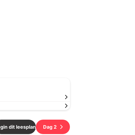
gin dit leesplan
Dag
2