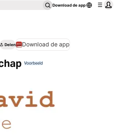
Download de app
Download de app
Delen
schap
Voorbeeld