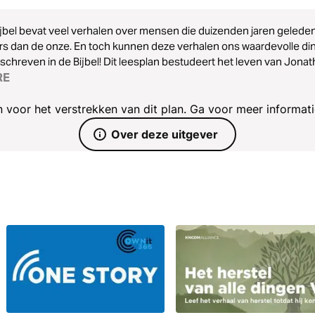
jbel bevat veel verhalen over mensen die duizenden jaren geleden
s dan de onze. En toch kunnen deze verhalen ons waardevolle di
chreven in de Bijbel! Dit leesplan bestudeert het leven van Jona
ndschap. Lees je mee?
RE
 voor het verstrekken van dit plan. Ga voor meer informat
Over deze uitgever