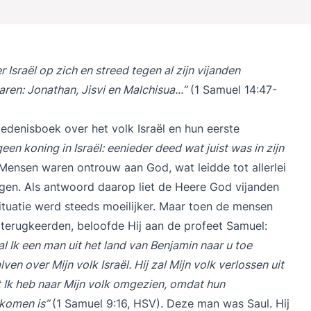
Israël op zich en streed tegen al zijn vijanden
n: Jonathan, Jisvi en Malchisua...”
(1 Samuel 14:47-
edenisboek over het volk Israël en hun eerste
 geen koning in Israël: eenieder deed wat juist was in zijn
Mensen waren ontrouw aan God, wat leidde tot allerlei
ngen. Als antwoord daarop liet de Heere God vijanden
 situatie werd steeds moeilijker. Maar toen de mensen
terugkeerden, beloofde Hij aan de profeet Samuel:
l Ik een man uit het land van Benjamin naar u toe
ven over Mijn volk Israël. Hij zal Mijn volk verlossen uit
nt Ik heb naar Mijn volk omgezien, omdat hun
ekomen is”
(1 Samuel 9:16, HSV). Deze man was Saul. Hij