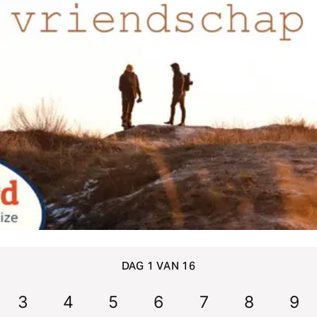
DAG 1 VAN 16
3
4
5
6
7
8
9