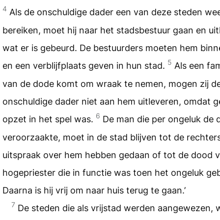
4
Als de onschuldige dader een van deze steden wee
bereiken, moet hij naar het stadsbestuur gaan en ui
wat er is gebeurd. De bestuurders moeten hem binn
5
en een verblijfplaats geven in hun stad.
Als een fam
van de dode komt om wraak te nemen, mogen zij d
onschuldige dader niet aan hem uitleveren, omdat 
6
opzet in het spel was.
De man die per ongeluk de 
veroorzaakte, moet in de stad blijven tot de rechter
uitspraak over hem hebben gedaan of tot de dood 
hogepriester die in functie was toen het ongeluk ge
Daarna is hij vrij om naar huis terug te gaan.’
7
De steden die als vrijstad werden aangewezen, 