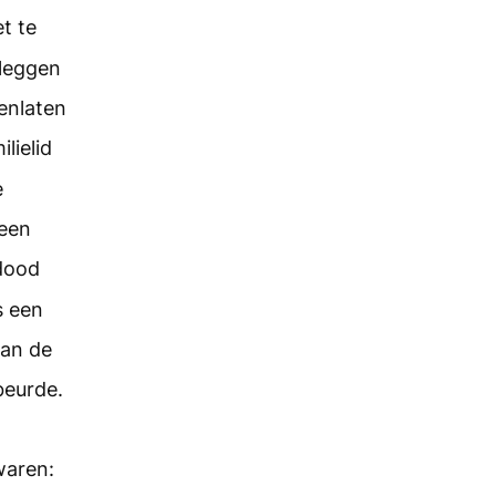
t te
tleggen
enlaten
ilielid
e
geen
dood
s een
van de
beurde.
waren: