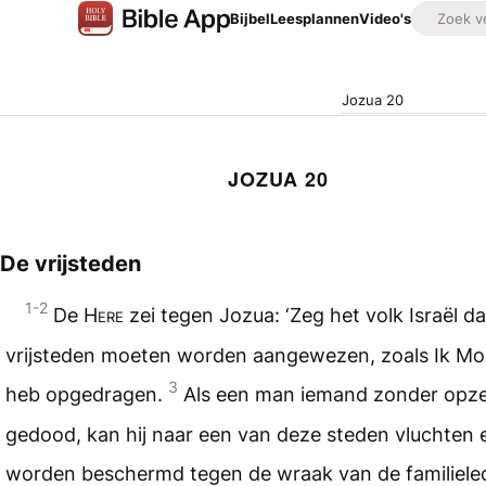
Bijbel
Leesplannen
Video's
Jozua 20
JOZUA 20
De vrijsteden
1-2
De
Here
zei tegen Jozua: ‘Zeg het volk Israël d
vrijsteden moeten worden aangewezen, zoals Ik M
3
heb opgedragen.
Als een man iemand zonder opze
gedood, kan hij naar een van deze steden vluchten 
worden beschermd tegen de wraak van de familiele