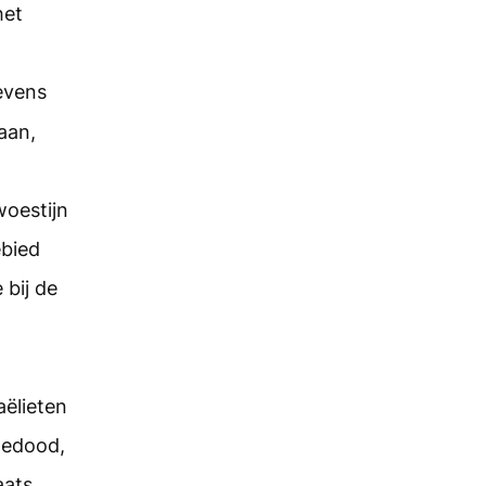
het
evens
aan,
oestijn
ebied
 bij de
aëlieten
gedood,
aats