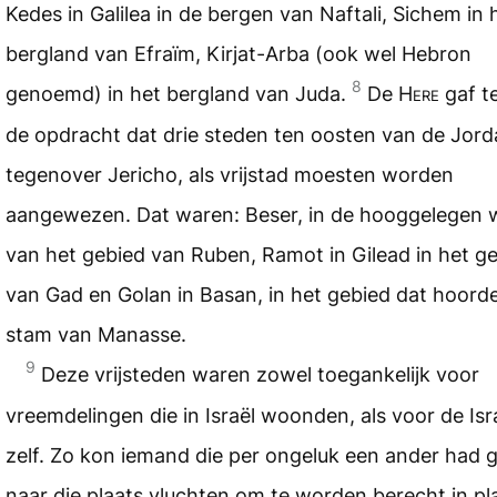
Kedes in Galilea in de bergen van Naftali, Sichem in 
bergland van Efraïm, Kirjat-Arba (ook wel Hebron
8
genoemd) in het bergland van Juda.
De
Here
gaf t
de opdracht dat drie steden ten oosten van de Jord
tegenover Jericho, als vrijstad moesten worden
aangewezen. Dat waren: Beser, in de hooggelegen w
van het gebied van Ruben, Ramot in Gilead in het g
van Gad en Golan in Basan, in het gebied dat hoorde
stam van Manasse.
9
Deze vrijsteden waren zowel toegankelijk voor
vreemdelingen die in Israël woonden, als voor de Isr
zelf. Zo kon iemand die per ongeluk een ander had 
naar die plaats vluchten om te worden berecht in pl