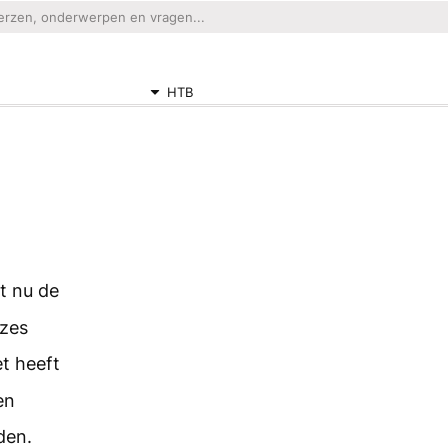
HTB
at nu de
ozes
t heeft
en
den.