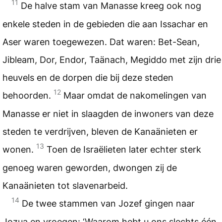
11
De halve stam van Manasse kreeg ook nog
enkele steden in de gebieden die aan Issachar en
Aser waren toegewezen. Dat waren: Bet-Sean,
Jibleam, Dor, Endor, Taänach, Megiddo met zijn drie
heuvels en de dorpen die bij deze steden
12
behoorden.
Maar omdat de nakomelingen van
Manasse er niet in slaagden de inwoners van deze
steden te verdrijven, bleven de Kanaänieten er
13
wonen.
Toen de Israëlieten later echter sterk
genoeg waren geworden, dwongen zij de
Kanaänieten tot slavenarbeid.
14
De twee stammen van Jozef gingen naar
Jozua en vroegen: ‘Waarom hebt u ons slechts één