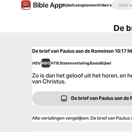
Bijbel
Leesplannen
Video's
De b
De brief van Paulus aan de Romeinen 10:17
N
HSV
NBG
HTB
Statenvertaling
BasisBijbel
Zo is dan het geloof uit het horen, en 
van Christus.
De brief van Paulus aan de
Alle vertalingen vergelijken
:
De brief van Paulus