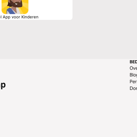
el App voor Kinderen
BED
Ov
Blo
Per
ap
Do