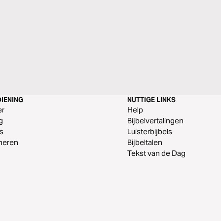
IENING
NUTTIGE LINKS
er
Help
g
Bijbelvertalingen
s
Luisterbijbels
neren
Bijbeltalen
Tekst van de Dag