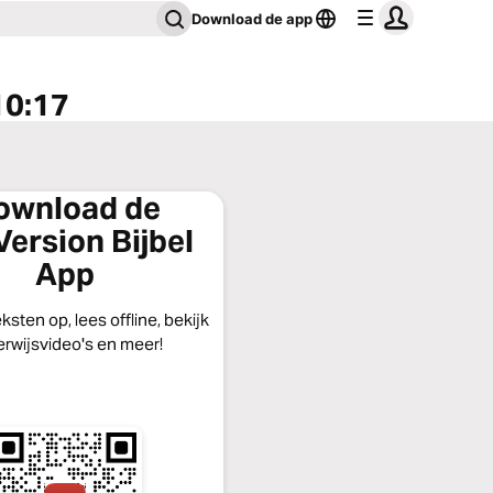
Download de app
10:17
ownload de
ersion Bijbel
App
eksten op, lees offline, bekijk
rwijsvideo's en meer!