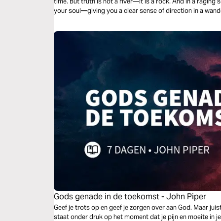
time. But truth is not a river—it is a rock. And in a raging 
your soul—giving you a clear sense of direction in a wand
Gods genade in de toekomst - John Piper
Geef je trots op en geef je zorgen over aan God. Maar jui
staat onder druk op het moment dat je pijn en moeite in je