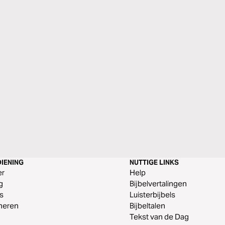
IENING
NUTTIGE LINKS
er
Help
g
Bijbelvertalingen
s
Luisterbijbels
neren
Bijbeltalen
Tekst van de Dag