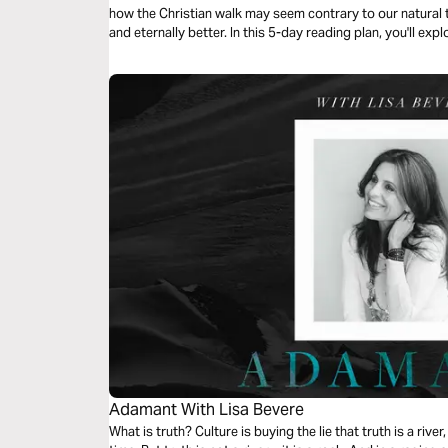
how the Christian walk may seem contrary to our natural te
and eternally better. In this 5-day reading plan, you'll exp
difficult relationships, trusting God with your reputation, 
understanding the purpose of suffering and God's provisi
lights in the world.
Adamant With Lisa Bevere
What is truth? Culture is buying the lie that truth is a riv