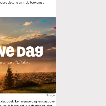
edere dag, nu en in de toekomst,
8 dagen
t dagboek ‘Een nieuwe dag’ en gaat over
eel in je zijn dat je in de weg zit. Met