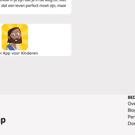
 dat een leven perfect moet zijn, maar
el App voor Kinderen
BED
Ov
Blo
Per
ap
Do