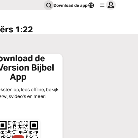
Download de app
ërs 1:22
ownload de
ersion Bijbel
App
eksten op, lees offline, bekijk
rwijsvideo's en meer!