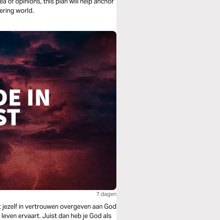
sea of opinions, this plan will help anchor
ering world.
7 dagen
st jezelf in vertrouwen overgeven aan God
 leven ervaart. Juist dan heb je God als