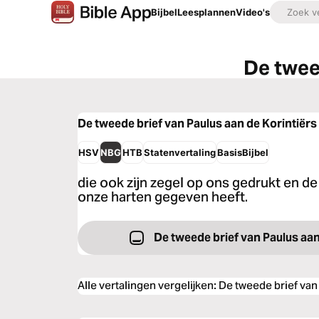
Bijbel
Leesplannen
Video's
De twee
De tweede brief van Paulus aan de Korintiërs
HSV
NBG
HTB
Statenvertaling
BasisBijbel
die ook zijn zegel op ons gedrukt en d
onze harten gegeven heeft.
De tweede brief van Paulus aan
Alle vertalingen vergelijken
:
De tweede brief van