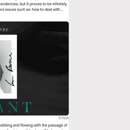
ndencies, but it proves to be infinitely
lore issues such as: how to deal with
grounding your identity in Christ,
on in it, and how we are to be gospel
6 Days
er, ebbing and flowing with the passage of