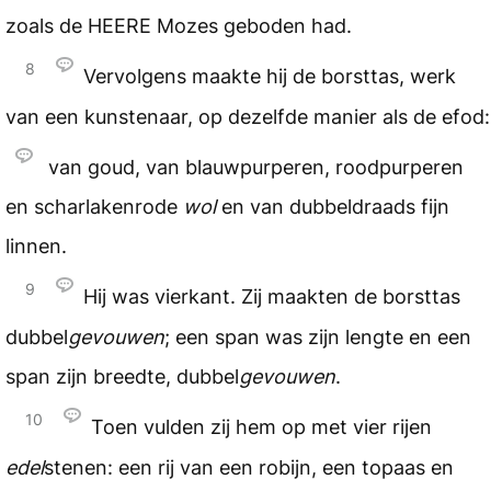
zoals de
HEERE
Mozes geboden had.
8
Vervolgens maakte hij de borsttas, werk
van een kunstenaar, op dezelfde manier als de efod:
van goud, van blauwpurperen, roodpurperen
en scharlakenrode
wol
en van dubbeldraads fijn
linnen.
9
Hij was vierkant. Zij maakten de borsttas
dubbel
gevouwen
; een span was zijn lengte en een
span zijn breedte, dubbel
gevouwen
.
10
Toen vulden zij hem op met vier rijen
edel
stenen: een rij van een robijn, een topaas en