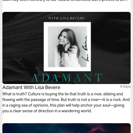
infinitely and eternally better. In this 5-day reading plan, you'll explore
issues such as: how to deal with difficult relationships, trusting God with
your reputation, grounding your identity in Christ, understanding the
purpose of suffering and God's provision in it, and how we are to be
gospel lights in the world.
Adamant With Lisa Bevere
6 Days
What is truth? Culture is buying the lie that truth is a river, ebbing and
flowing with the passage of time. But truth is not a river—it is a rock. And
in a raging sea of opinions, this plan will help anchor your soul—giving
you a clear sense of direction in a wandering world.