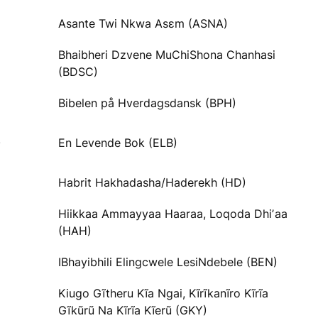
Asante Twi Nkwa Asɛm (ASNA)
Bhaibheri Dzvene MuChiShona Chanhasi
(BDSC)
Bibelen på Hverdagsdansk (BPH)
)
En Levende Bok (ELB)
Habrit Hakhadasha/Haderekh (HD)
Hiikkaa Ammayyaa Haaraa, Loqoda Dhiʼaa
(HAH)
IBhayibhili Elingcwele LesiNdebele (BEN)
Kiugo Gĩtheru Kĩa Ngai, Kĩrĩkanĩro Kĩrĩa
Gĩkũrũ Na Kĩrĩa Kĩerũ (GKY)