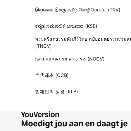
இலங்கை இலகு தமிழ் மொழிபெயர்ப்பு (TRV)
ಕನ್ನಡ ಸಮಕಾಲಿಕ ಅನುವಾದ (KSB)
พระคริสตธรรมคัมภีร์ไทย ฉบับอมตธรรมร่วมสม
(TNCV)
ክታበ ቁልቁሉ፣ ሂካ አመያ ሃራ (NOCV)
当代译本 (CCB)
현대인의 성경 (KLB)
Moedigt jou aan en daagt je