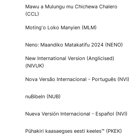
Mawu a Mulungu mu Chichewa Chalero
(CCL)
Motingʼo Loko Manyien (MLM)
Neno: Maandiko Matakatifu 2024 (NENO)
New International Version (Anglicised)
(NIVUK)
Nova Versão Internacional - Português (NVI)
nuBibeln (NUB)
Nueva Versión Internacional - Español (NVI)
Pühakiri kaasaegses eesti keeles™ (PKEK)