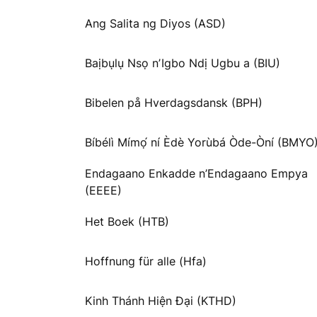
Ang Salita ng Diyos (ASD)
Baịbụlụ Nsọ nʼIgbo Ndị Ugbu a (BIU)
Bibelen på Hverdagsdansk (BPH)
Bíbélì Mímọ́ ní Èdè Yorùbá Òde-Òní (BMYO
Endagaano Enkadde n’Endagaano Empya
(EEEE)
Het Boek (HTB)
Hoffnung für alle (Hfa)
Kinh Thánh Hiện Đại (KTHD)