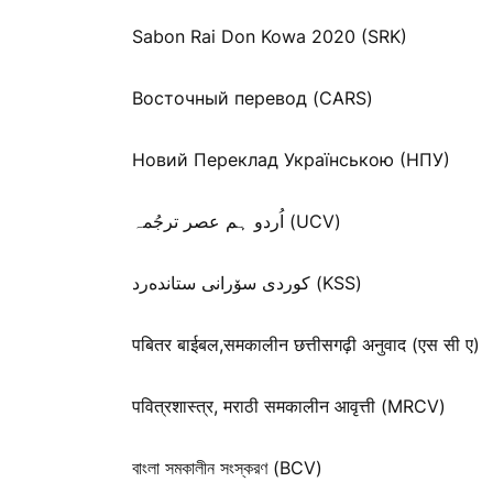
Sabon Rai Don Kowa 2020 (SRK)
Восточный перевод (CARS)
Новий Переклад Українською (НПУ)
اُردو ہم عصر ترجُمہ (UCV)
كوردی سۆرانی ستانده‌رد (KSS)
पबितर बाईबल,समकालीन छत्तीसगढ़ी अनुवाद (एस सी ए)
पवित्रशास्त्र, मराठी समकालीन आवृत्ती (MRCV)
বাংলা সমকালীন সংস্করণ (BCV)