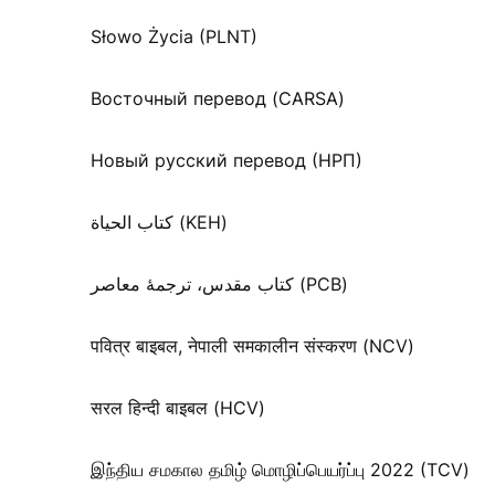
Słowo Życia (PLNT)
Восточный перевод (CARSA)
Новый русский перевод (НРП)
كتاب الحياة (KEH)
کتاب مقدس، ترجمۀ معاصر (PCB)
पवित्र बाइबल, नेपाली समकालीन संस्करण (NCV)
सरल हिन्दी बाइबल (HCV)
இந்திய சமகால தமிழ் மொழிப்பெயர்ப்பு 2022 (TCV)