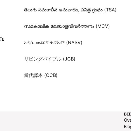
తెలుగు సమకాలీన అనువాదం, పవిత్ర గ్రంథం (TSA)
സമകാലിക മലയാളവിവർത്തനം (MCV)
ัย
አዲሱ መደበኛ ትርጒም (NASV)
リビングバイブル (JCB)
當代譯本 (CCB)
BED
Ov
Blo