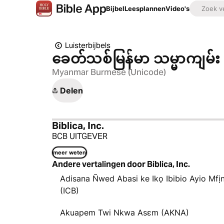
Bijbel
Leesplannen
Video's
Luisterbijbels
ခေတ်သစ်​မြန်မာ သမ္မာကျမ်း
Myanmar Burmese (Unicode)
Delen
Biblica, Inc.
BCB UITGEVER
meer weten
Andere vertalingen door Biblica, Inc.
Adisana Ñwed Abasi ke Ikọ Ibibio Ayio Mfị
(ICB)
Akuapem Twi Nkwa Asɛm (AKNA)