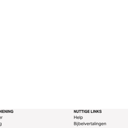
IENING
NUTTIGE LINKS
er
Help
g
Bijbelvertalingen