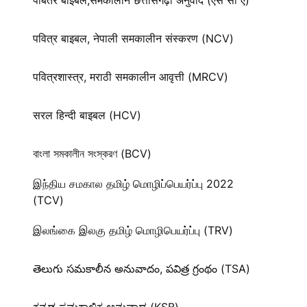
पबितर बाईबल,समकालीन छत्तीसगढ़ी अनुवाद (एस सी ए)
पवित्र बाइबल, नेपाली समकालीन संस्करण (NCV)
पवित्रशास्त्र, मराठी समकालीन आवृत्ती (MRCV)
सरल हिन्दी बाइबल (HCV)
বাংলা সমকালীন সংস্করণ (BCV)
இந்திய சமகால தமிழ் மொழிப்பெயர்ப்பு 2022
(TCV)
இலங்கை இலகு தமிழ் மொழிபெயர்ப்பு (TRV)
తెలుగు సమకాలీన అనువాదం, పవిత్ర గ్రంథం (TSA)