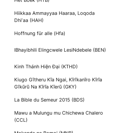
Het Boek (HTB)
Hiikkaa Ammayyaa Haaraa, Loqoda
Dhiʼaa (HAH)
Hoffnung für alle (Hfa)
IBhayibhili Elingcwele LesiNdebele (BEN)
Kinh Thánh Hiện Đại (KTHD)
Kiugo Gĩtheru Kĩa Ngai, Kĩrĩkanĩro Kĩrĩa
Gĩkũrũ Na Kĩrĩa Kĩerũ (GKY)
La Bible du Semeur 2015 (BDS)
Mawu a Mulungu mu Chichewa Chalero
(CCL)