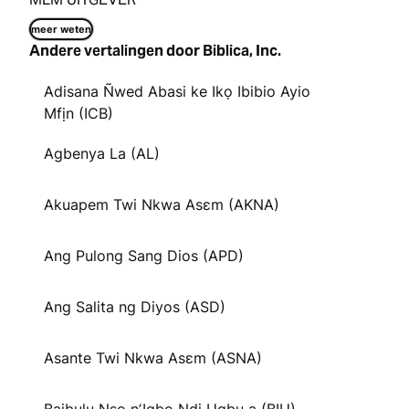
meer weten
Andere vertalingen door Biblica, Inc.
Adisana Ñwed Abasi ke Ikọ Ibibio Ayio
Mfịn (ICB)
Agbenya La (AL)
Akuapem Twi Nkwa Asɛm (AKNA)
Ang Pulong Sang Dios (APD)
Ang Salita ng Diyos (ASD)
Asante Twi Nkwa Asɛm (ASNA)