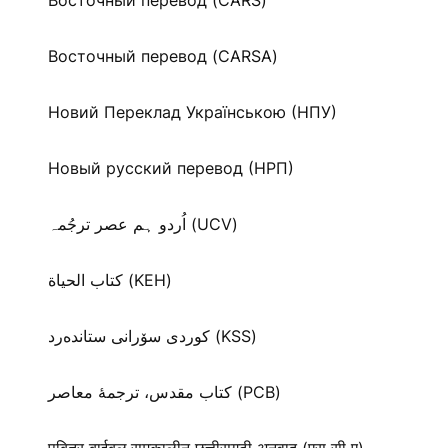
Восточный перевод (CARS)
Восточный перевод (CARSA)
Новий Переклад Українською (НПУ)
Новый русский перевод (НРП)
اُردو ہم عصر ترجُمہ (UCV)
كتاب الحياة (KEH)
كوردی سۆرانی ستانده‌رد (KSS)
کتاب مقدس، ترجمۀ معاصر (PCB)