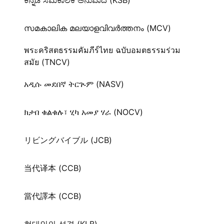
ಕನ್ನಡ ಸಮಕಾಲಿಕ ಅನುವಾದ (KSB)
സമകാലിക മലയാളവിവർത്തനം (MCV)
พระคริสตธรรมคัมภีร์ไทย ฉบับอมตธรรมร่วม
สมัย (TNCV)
አዲሱ መደበኛ ትርጒም (NASV)
ክታበ ቁልቁሉ፣ ሂካ አመያ ሃራ (NOCV)
リビングバイブル (JCB)
当代译本 (CCB)
當代譯本 (CCB)