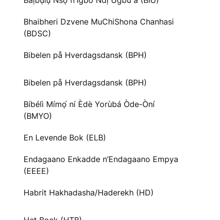
Baịbụlụ Nsọ nʼIgbo Ndị Ugbu a (BIU)
Bhaibheri Dzvene MuChiShona Chanhasi
(BDSC)
Bibelen på Hverdagsdansk (BPH)
Bibelen på Hverdagsdansk (BPH)
Bíbélì Mímọ́ ní Èdè Yorùbá Òde-Òní
(BMYO)
En Levende Bok (ELB)
Endagaano Enkadde n’Endagaano Empya
(EEEE)
Habrit Hakhadasha/Haderekh (HD)