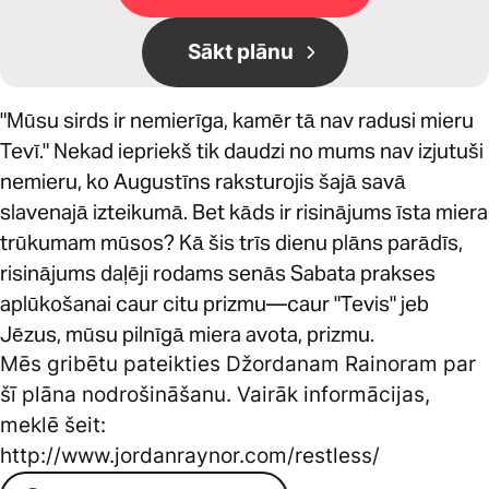
Sākt plānu
"Mūsu sirds ir nemierīga, kamēr tā nav radusi mieru
Tevī." Nekad iepriekš tik daudzi no mums nav izjutuši
nemieru, ko Augustīns raksturojis šajā savā
slavenajā izteikumā. Bet kāds ir risinājums īsta miera
trūkumam mūsos? Kā šis trīs dienu plāns parādīs,
risinājums daļēji rodams senās Sabata prakses
aplūkošanai caur citu prizmu—caur "Tevis" jeb
Jēzus, mūsu pilnīgā miera avota, prizmu.
Mēs gribētu pateikties Džordanam Rainoram par
šī plāna nodrošināšanu. Vairāk informācijas,
meklē šeit:
http://www.jordanraynor.com/restless/