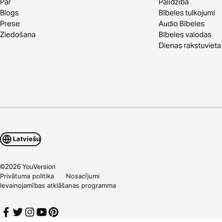
Par
Palīdzība
Blogs
Bībeles tulkojumi
Prese
Audio Bībeles
Ziedošana
Bībeles valodas
Dienas rakstuvieta
Latviešu
©
2026
YouVersion
Privātuma politika
Nosacījumi
Ievainojamības atklāšanas programma