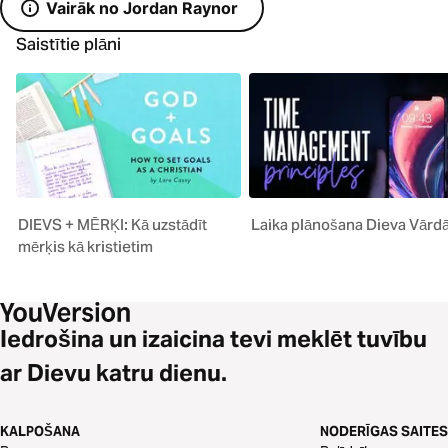
Vairāk no Jordan Raynor
Saistītie plāni
DIEVS + MĒRĶI: Kā uzstādīt
Laika plānošana Dieva Vārd
mērķis kā kristietim
Iedrošina un izaicina tevi meklēt tuvību
ar Dievu katru dienu.
KALPOŠANA
NODERĪGAS SAITES