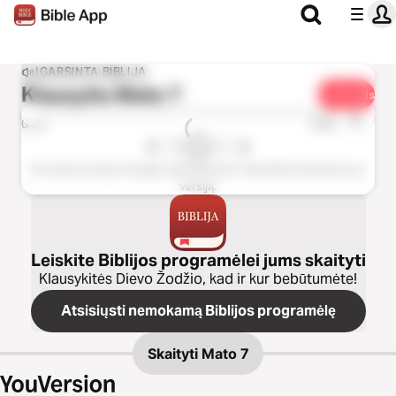
ĮGARSINTA BIBLIJA
Klausytis
Mato 7
Dalintis
1x
0:00
0:00
Šis skyrius šioje versijoje neprieinamas. Pasirinkite kitą skyrių ar
versiją.
Leiskite Biblijos programėlei jums skaityti
Klausykitės Dievo Žodžio, kad ir kur bebūtumėte!
Atsisiųsti nemokamą Biblijos programėlę
Skaityti
Mato 7