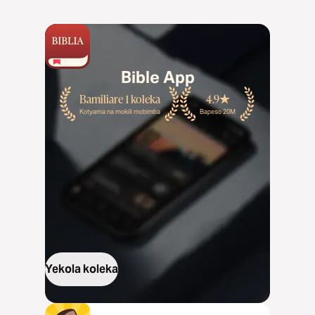
Bible App
Bamiliare 1 koleka
4.9
Kotyama na mokili mobimba
Bapeso 20M
Yekola koleka