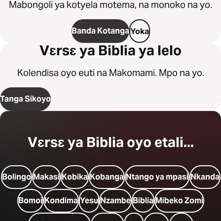
Mabongoli ya kotyela motema, na monoko na yo.
Banda Kotanga
Yoka
Vɛrsɛ ya Biblia ya lelo
Kolendisa oyo euti na Makomami. Mpo na yo.
Tanga Sikoyo
Vɛrsɛ ya Biblia oyo etali...
Bolingo
Makasi
Kobika
Kobanga
Ntango ya mpasi
Nkanda
Bomoi
Kondima
Yesu
Nzambe
Biblia
Mibeko Zomi