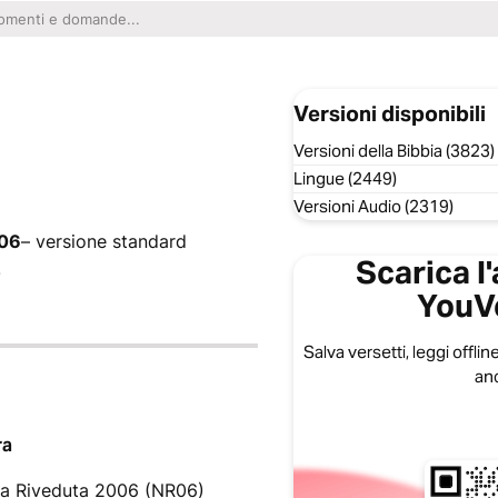
Versioni disponibili
Versioni della Bibbia (3823)
Lingue (2449)
Versioni Audio (2319)
006
– versione standard
Scarica l
.
YouV
Salva versetti, leggi offline
anc
ra
a Riveduta 2006 (NR06)