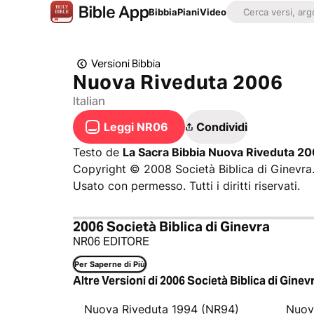
Bibbia
Piani
Video
Versioni Bibbia
Nuova Riveduta 2006
Italian
Leggi NR06
Condividi
Testo de
La Sacra Bibbia Nuova Riveduta 2
Copyright © 2008 Società Biblica di Ginevra
Usato con permesso. Tutti i diritti riservati.
2006 Società Biblica di Ginevra
NR06 EDITORE
Per Saperne di Più
Altre Versioni di 2006 Società Biblica di Ginev
Nuova Riveduta 1994 (NR94)
Nuov