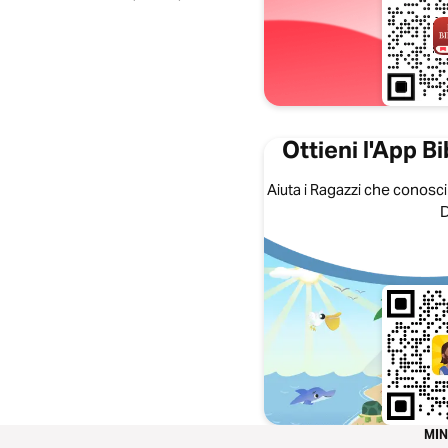
Ottieni l'App B
Aiuta i Ragazzi che conosci
D
MI