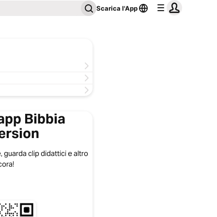
Scarica l'App
'app Bibbia
ersion
, guarda clip didattici e altro
ora!