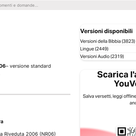
Versioni disponibili
Versioni della Bibbia (3823)
Lingue (2449)
Versioni Audio (2319)
006
– versione standard
Scarica l
.
YouV
Salva versetti, leggi offline
anc
ra
a Riveduta 2006 (NR06)