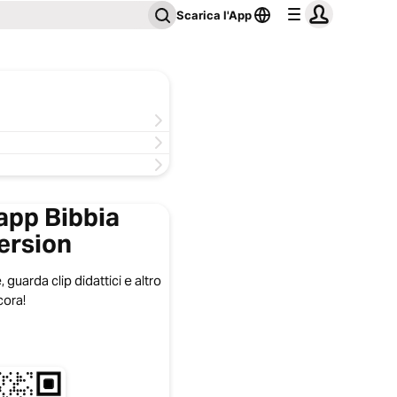
Scarica l'App
'app Bibbia
ersion
, guarda clip didattici e altro
ora!