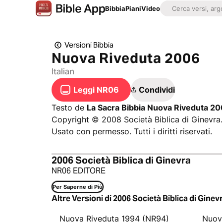
Bibbia
Piani
Video
Versioni Bibbia
Nuova Riveduta 2006
Italian
Leggi NR06
Condividi
Testo de
La Sacra Bibbia Nuova Riveduta 2
Copyright © 2008 Società Biblica di Ginevra
Usato con permesso. Tutti i diritti riservati.
2006 Società Biblica di Ginevra
NR06 EDITORE
Per Saperne di Più
Altre Versioni di 2006 Società Biblica di Ginev
Nuova Riveduta 1994 (NR94)
Nuov