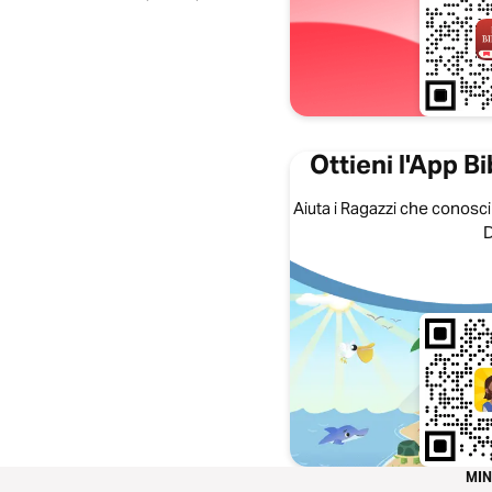
Ottieni l'App B
Aiuta i Ragazzi che conosci
D
MI