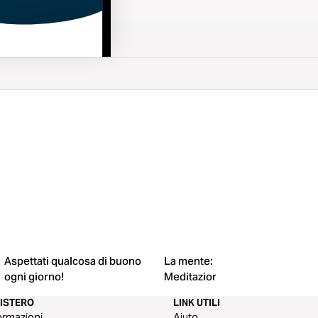
Aspettati qualcosa di buono
La mente: il campo di battaglia
ogni giorno!
Meditazioni
NISTERO
LINK UTILI
ormazioni
Aiuto