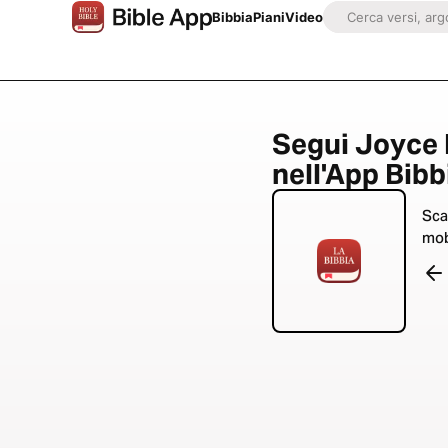
Bibbia
Piani
Video
Segui Joyce 
nell'App Bibb
Sca
mob