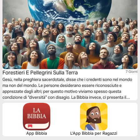
Forestieri E Pellegrini Sulla Terra
7 Giorni
Gesù, nella preghiera sacerdotale, disse che i credenti sono nel mondo
ma non del mondo. Le persone desiderano essere riconosciute e
apprezzate dagli altri; per questo motivo viviamo spesso questa
condizione di “diversità” con disagio. La Bibbia invece, ci presenta il
nostro vero stato: non siamo esclusi dal mondo ma inclusi nel popolo di
Dio. Inoltre, abbiamo la missione di invitare gli altri a fare parte di questo
popolo. Vedremo, attraverso i patriarchi Abraamo, Isacco, Giacobbe e
Giuseppe quanto la vita da forestiero e pellegrino possa essere
benedetta dal Signore ed essere, allo stesso tempo, di benedizione agli
altri.
App Bibbia
L'App Bibbia per Ragazzi