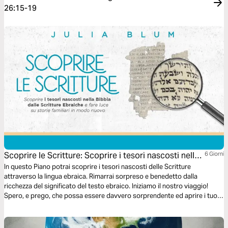
26:15-19
Scoprire le Scritture: Scoprire i tesori nascosti nella
6 Giorni
Bibbia dalle Scritture Ebraiche e fare luce su storie
In questo Piano potrai scoprire i tesori nascosti delle Scritture
attraverso la lingua ebraica. Rimarrai sorpreso e benedetto dalla
familiari in modo nuovo
ricchezza del significato del testo ebraico. Iniziamo il nostro viaggio!
Spero, e prego, che possa essere davvero sorprendente ed aprire i tuoi
occhi!