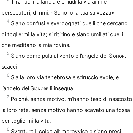
Tira fuori la lancia e chiudi la via ai miei
persecutori; dimmi: «Sono io la tua salvezza».
4
Siano confusi e svergognati quelli che cercano
di togliermi la vita; si ritirino e siano umiliati quelli
che meditano la mia rovina.
5
Siano come pula al vento e l’angelo del
Signore
li
scacci.
6
Sia la loro via tenebrosa e sdrucciolevole, e
l’angelo del
Signore
li insegua.
7
Poiché, senza motivo, m’hanno teso di nascosto
la loro rete, senza motivo hanno scavato una fossa
per togliermi la vita.
8
Sventura li colga all’improvviso e siano presi