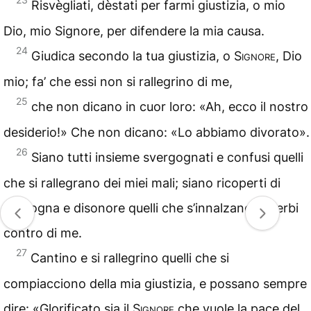
Risvègliati, dèstati per farmi giustizia, o mio
Dio, mio Signore, per difendere la mia causa.
24
Giudica secondo la tua giustizia, o
Signore
, Dio
mio; fa’ che essi non si rallegrino di me,
25
che non dicano in cuor loro: «Ah, ecco il nostro
desiderio!» Che non dicano: «Lo abbiamo divorato».
26
Siano tutti insieme svergognati e confusi quelli
che si rallegrano dei miei mali; siano ricoperti di
vergogna e disonore quelli che s’innalzano superbi
contro di me.
27
Cantino e si rallegrino quelli che si
compiacciono della mia giustizia, e possano sempre
dire: «Glorificato sia il
Signore
che vuole la pace del