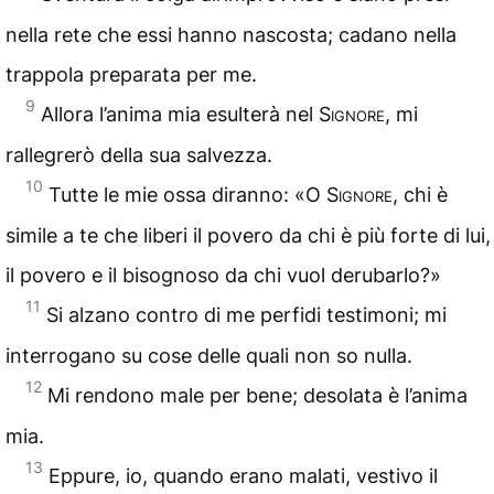
nella rete che essi hanno nascosta; cadano nella
trappola preparata per me.
9
Allora l’anima mia esulterà nel
Signore
, mi
rallegrerò della sua salvezza.
10
Tutte le mie ossa diranno: «O
Signore
, chi è
simile a te che liberi il povero da chi è più forte di lui,
il povero e il bisognoso da chi vuol derubarlo?»
11
Si alzano contro di me perfidi testimoni; mi
interrogano su cose delle quali non so nulla.
12
Mi rendono male per bene; desolata è l’anima
mia.
13
Eppure, io, quando erano malati, vestivo il