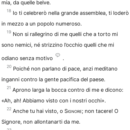
mia, da quelle belve.
18
Io ti celebrerò nella grande assemblea, ti loderò
in mezzo a un popolo numeroso.
19
Non si rallegrino di me quelli che a torto mi
sono nemici, né strizzino l’occhio quelli che mi
odiano senza motivo
.
20
Poiché non parlano di pace, anzi meditano
inganni contro la gente pacifica del paese.
21
Aprono larga la bocca contro di me e dicono:
«Ah, ah! Abbiamo visto con i nostri occhi».
22
Anche tu hai visto, o
Signore
; non tacere! O
Signore, non allontanarti da me.
23