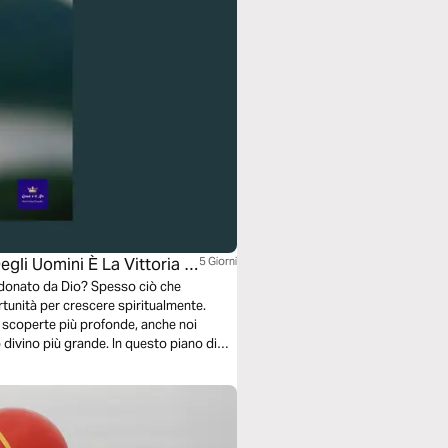
egli Uomini È La Vittoria Di
5 Giorni
andonato da Dio? Spesso ciò che
rtunità per crescere spiritualmente.
 scoperte più profonde, anche noi
 divino più grande. In questo piano di
ze e le porte chiuse possano rivelarsi
 vittoria. Sei pronto a vedere il