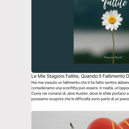
Le Mie Stagioni Fallite, Quando Il Fallimento D
Dio
Hai mai vissuto un fallimento che ti ha fatto sentire abb
consideriamo una sconfitta può essere, in realtà, un’oppo
Come nei romanzi di Jane Austen, dove le sfide portano a
possiamo scoprire che le difficoltà sono parte di un piano
lettura biblica, esploreremo come i "no" di Dio, le debolez
occasioni per costruire una fede più forte e trovare la vera
fallimento sotto una nuova luce?