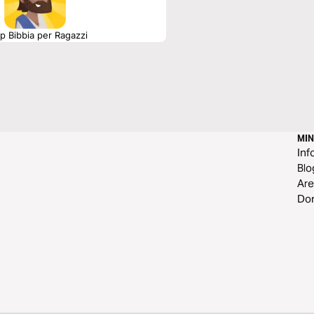
p Bibbia per Ragazzi
MI
Inf
Blo
Are
Do