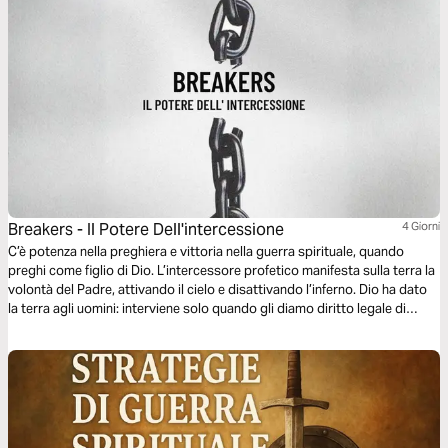
Breakers - Il Potere Dell'intercessione
4 Giorni
C’è potenza nella preghiera e vittoria nella guerra spirituale, quando
preghi come figlio di Dio. L’intercessore profetico manifesta sulla terra la
volontà del Padre, attivando il cielo e disattivando l’inferno. Dio ha dato
la terra agli uomini: interviene solo quando gli diamo diritto legale di
agire. Come Abramo per Lot, puoi cambiare destini e liberare vite. I
Breakers sono intercessori che si pongono sulla breccia con autorità,
rilasciando potenza divina e generando trasformazioni. La vera preghiera
va oltre la routine: lega e scioglie nel mondo spirituale, portando il cielo
sulla terra.