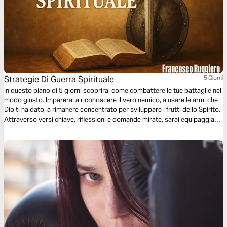
Strategie Di Guerra Spirituale
5 Giorni
In questo piano di 5 giorni scoprirai come combattere le tue battaglie nel
modo giusto. Imparerai a riconoscere il vero nemico, a usare le armi che
Dio ti ha dato, a rimanere concentrato per sviluppare i frutti dello Spirito.
Attraverso versi chiave, riflessioni e domande mirate, sarai equipaggiato
per resistere agli attacchi del nemico e vivere da vero soldato della
croce. La guerra è reale, ma in Cristo la vittoria è già stata assicurata