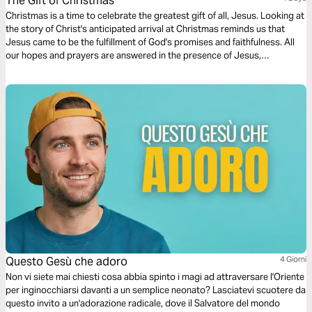
The Gift of Christmas
Christmas is a time to celebrate the greatest gift of all, Jesus. Looking at
the story of Christ's anticipated arrival at Christmas reminds us that
Jesus came to be the fulfillment of God's promises and faithfulness. All
our hopes and prayers are answered in the presence of Jesus,
Emmanuel, God with us.
Questo Gesù che adoro
4 Giorni
Non vi siete mai chiesti cosa abbia spinto i magi ad attraversare l'Oriente
per inginocchiarsi davanti a un semplice neonato? Lasciatevi scuotere da
questo invito a un'adorazione radicale, dove il Salvatore del mondo