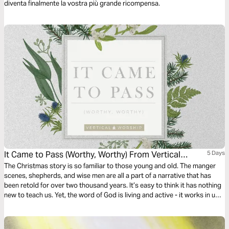
diventa finalmente la vostra più grande ricompensa.
It Came to Pass (Worthy, Worthy) From Vertical
5 Days
Worship
The Christmas story is so familiar to those young and old. The manger
scenes, shepherds, and wise men are all a part of a narrative that has
been retold for over two thousand years. It’s easy to think it has nothing
new to teach us. Yet, the word of God is living and active - it works in us
in new ways every time we digest it. -Vertical Worship