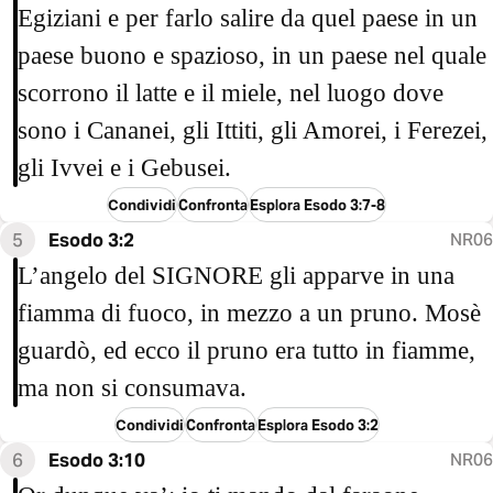
Egiziani e per farlo salire da quel paese in un
paese buono e spazioso, in un paese nel quale
scorrono il latte e il miele, nel luogo dove
sono i Cananei, gli Ittiti, gli Amorei, i Ferezei,
gli Ivvei e i Gebusei.
Condividi
Confronta
Esplora Esodo 3:7-8
5
Esodo 3:2
NR06
L’angelo del SIGNORE gli apparve in una
fiamma di fuoco, in mezzo a un pruno. Mosè
guardò, ed ecco il pruno era tutto in fiamme,
ma non si consumava.
Condividi
Confronta
Esplora Esodo 3:2
6
Esodo 3:10
NR06