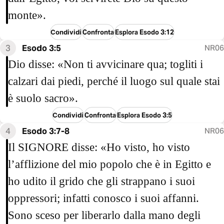
monte».
Condividi
Confronta
Esplora Esodo 3:12
3
Esodo 3:5
NR06
Dio disse: «Non ti avvicinare qua; togliti i
calzari dai piedi, perché il luogo sul quale stai
è suolo sacro».
Condividi
Confronta
Esplora Esodo 3:5
4
Esodo 3:7-8
NR06
Il SIGNORE disse: «Ho visto, ho visto
l’afflizione del mio popolo che è in Egitto e
ho udito il grido che gli strappano i suoi
oppressori; infatti conosco i suoi affanni.
Sono sceso per liberarlo dalla mano degli