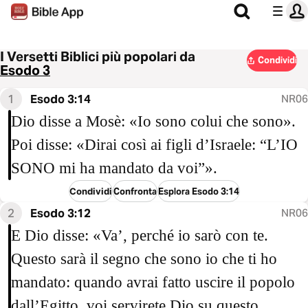
I Versetti Biblici più popolari da
Condividi
Esodo 3
1
Esodo 3:14
NR06
Dio disse a Mosè: «Io sono colui che sono».
Poi disse: «Dirai così ai figli d’Israele: “L’IO
SONO mi ha mandato da voi”».
Condividi
Confronta
Esplora Esodo 3:14
2
Esodo 3:12
NR06
E Dio disse: «Va’, perché io sarò con te.
Questo sarà il segno che sono io che ti ho
mandato: quando avrai fatto uscire il popolo
dall’Egitto, voi servirete Dio su questo