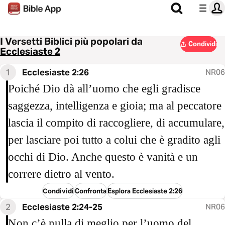
I Versetti Biblici più popolari da
Condividi
Ecclesiaste 2
1
Ecclesiaste 2:26
NR06
Poiché Dio dà all’uomo che egli gradisce
saggezza, intelligenza e gioia; ma al peccatore
lascia il compito di raccogliere, di accumulare,
per lasciare poi tutto a colui che è gradito agli
occhi di Dio. Anche questo è vanità e un
correre dietro al vento.
Condividi
Confronta
Esplora Ecclesiaste 2:26
2
Ecclesiaste 2:24-25
NR06
Non c’è nulla di meglio per l’uomo del