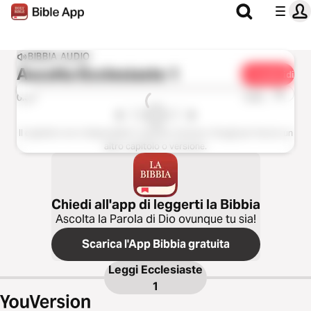
BIBBIA AUDIO
Ascolta
Ecclesiaste 1
Condividi
1x
0:00
0:00
Il capitolo non è disponibile in questa versione. Scegli per favore un
altro capitolo o versione.
Chiedi all'app di leggerti la Bibbia
Ascolta la Parola di Dio ovunque tu sia!
Scarica l'App Bibbia gratuita
Leggi
Ecclesiaste
1