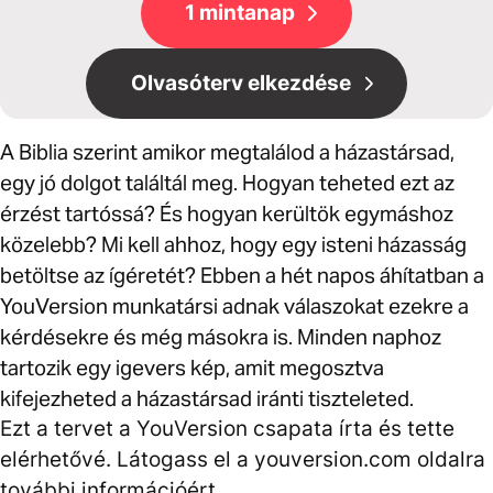
1 mintanap
Olvasóterv elkezdése
A Biblia szerint amikor megtalálod a házastársad,
egy jó dolgot találtál meg. Hogyan teheted ezt az
érzést tartóssá? És hogyan kerültök egymáshoz
közelebb? Mi kell ahhoz, hogy egy isteni házasság
betöltse az ígéretét? Ebben a hét napos áhítatban a
YouVersion munkatársi adnak válaszokat ezekre a
kérdésekre és még másokra is. Minden naphoz
tartozik egy igevers kép, amit megosztva
kifejezheted a házastársad iránti tiszteleted.
Ezt a tervet a YouVersion csapata írta és tette
elérhetővé. Látogass el a youversion.com oldalra
további információért.