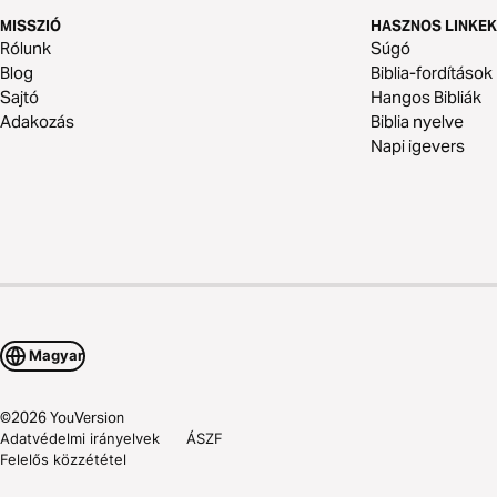
MISSZIÓ
HASZNOS LINKEK
Rólunk
Súgó
Blog
Biblia-fordítások
Sajtó
Hangos Bibliák
Adakozás
Biblia nyelve
Napi igevers
Magyar
©
2026
YouVersion
Adatvédelmi irányelvek
ÁSZF
Felelős közzététel