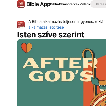
Biblia
Olvasótervek
Videók
A Biblia alkalmazás teljesen ingyenes, reklá
alkalmazás letöltése
Isten szíve szerint