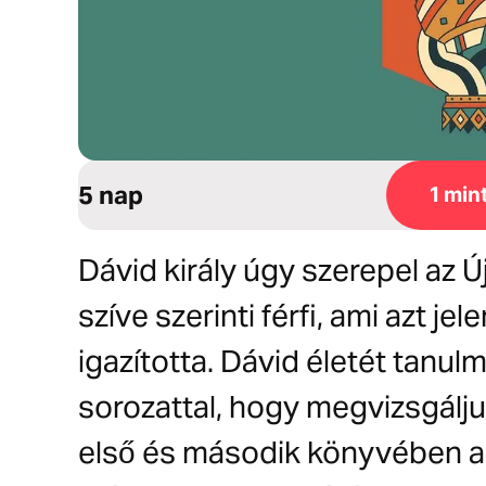
5 nap
1 min
Dávid király úgy szerepel az 
szíve szerinti férfi, ami azt je
igazította. Dávid életét tanul
sorozattal, hogy megvizsgálj
első és második könyvében 