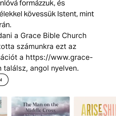
onlóvá formázzuk, és
élekkel kövessük Istent, mint
rán.
ani a Grace Bible Church
totta számunkra ezt az
mációt a https://www.grace-
 találsz, angol nyelven.
l