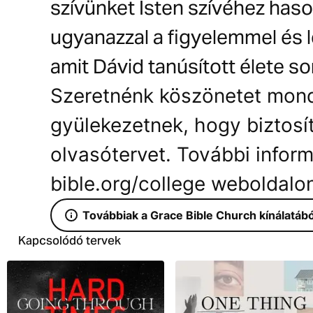
szívünket Isten szívéhez has
ugyanazzal a figyelemmel és l
amit Dávid tanúsított élete so
Szeretnénk köszönetet mond
gyülekezetnek, hogy biztosí
olvasótervet. További infor
bible.org/college weboldalon
Továbbiak a Grace Bible Church kínálatábó
Kapcsolódó tervek