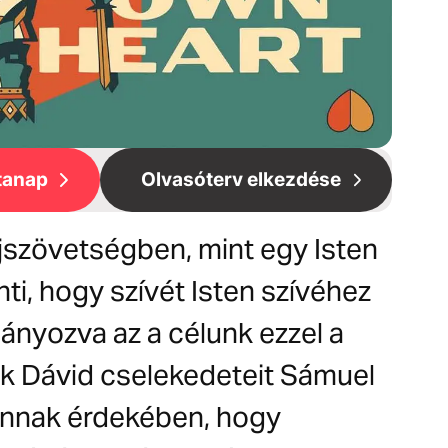
tanap
Olvasóterv elkezdése
Újszövetségben, mint egy Isten
lenti, hogy szívét Isten szívéhez
mányozva az a célunk ezzel a
uk Dávid cselekedeteit Sámuel
annak érdekében, hogy