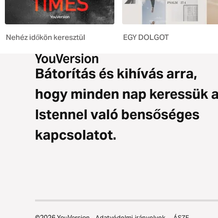
Nehéz időkön keresztül
EGY DOLGOT
Bátorítás és kihívás arra,
hogy minden nap keressük 
Istennel való bensőséges
kapcsolatot.
©
2026
YouVersion
Adatvédelmi irányelvek
ÁSZF