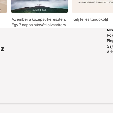
Az ember a középső kereszten:
Kelj fel és tündökölj!
Egy 7 napos húsvéti olvasóterv
MIS
Ról
Blo
Saj
az
Ad