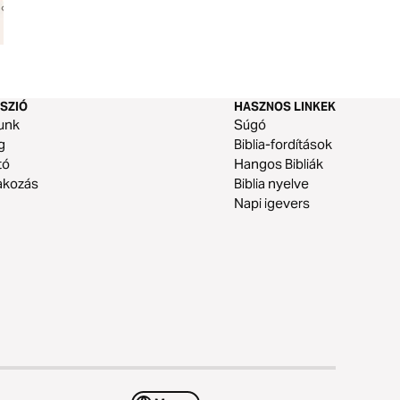
Elizeus: Egy döbbenetes hit
Isten Igéje minde
története
SZIÓ
HASZNOS LINKEK
unk
Súgó
g
Biblia-fordítások
tó
Hangos Bibliák
akozás
Biblia nyelve
Napi igevers