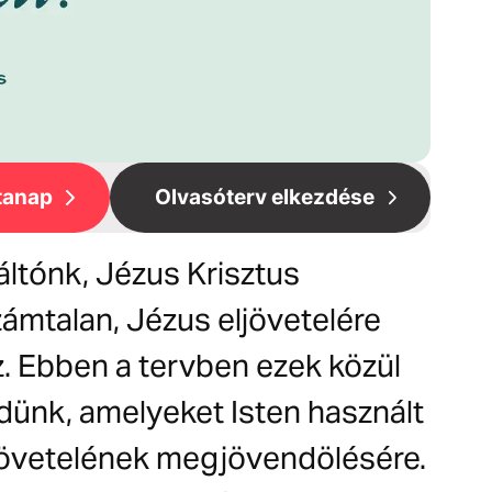
tanap
Olvasóterv elkezdése
tónk, Jézus Krisztus
zámtalan, Jézus eljövetelére
z. Ebben a tervben ezek közül
dünk, amelyeket Isten használt
jövetelének megjövendölésére.