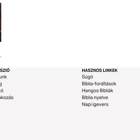
Karácsonyi visszaszámlálás az
Új év, ugyanaz az 
rácsonyi
örömért
SZIÓ
HASZNOS LINKEK
unk
Súgó
g
Biblia-fordítások
tó
Hangos Bibliák
akozás
Biblia nyelve
Napi igevers