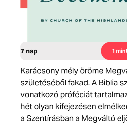
7 nap
1 min
Karácsony mély öröme Megvál
születéséből fakad. A Biblia s
vonatkozó próféciát tartalma
hét olyan kifejezésen elmélke
a Szentírásban a Megváltó el