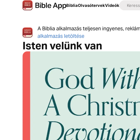
Biblia
Olvasótervek
Videók
A Biblia alkalmazás teljesen ingyenes, reklá
alkalmazás letöltése
Isten velünk van