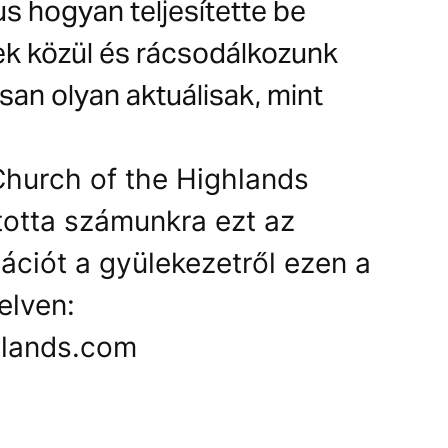
s hogyan teljesítette be
ek közül és rácsodálkozunk
san olyan aktuálisak, mint
hurch of the Highlands
totta számunkra ezt az
ációt a gyülekezetről ezen a
elven:
hlands.com