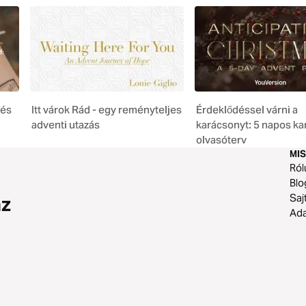
tés
Itt várok Rád - egy reményteljes
Érdeklődéssel várni a
adventi utazás
karácsonyt: 5 napos ka
olvasóterv
MIS
Ról
Blo
Saj
az
Ad