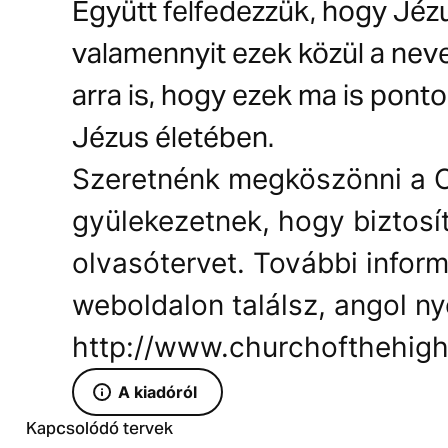
Együtt felfedezzük, hogy Jézu
valamennyit ezek közül a nev
arra is, hogy ezek ma is ponto
Jézus életében.
Szeretnénk megköszönni a C
gyülekezetnek, hogy biztosí
olvasótervet. További inform
weboldalon találsz, angol ny
http://www.churchofthehig
A kiadóról
Kapcsolódó tervek