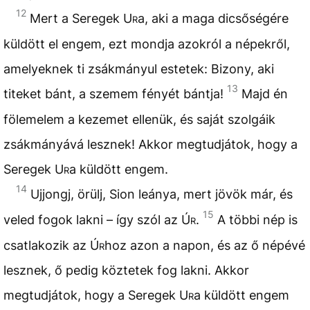
12
Mert a Seregek
Ur
a, aki a maga dicsőségére
küldött el engem, ezt mondja azokról a népekről,
amelyeknek ti zsákmányul estetek: Bizony, aki
13
titeket bánt, a szemem fényét bántja!
Majd én
fölemelem a kezemet ellenük, és saját szolgáik
zsákmányává lesznek! Akkor megtudjátok, hogy a
Seregek
Ur
a küldött engem.
14
Ujjongj, örülj, Sion leánya, mert jövök már, és
15
veled fogok lakni – így szól az
Úr
.
A többi nép is
csatlakozik az
Úr
hoz azon a napon, és az ő népévé
lesznek, ő pedig köztetek fog lakni. Akkor
megtudjátok, hogy a Seregek
Ur
a küldött engem