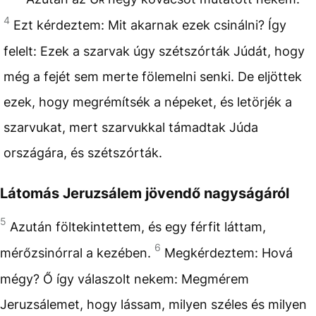
4
Ezt kérdeztem: Mit akarnak ezek csinálni? Így
felelt: Ezek a szarvak úgy szétszórták Júdát, hogy
még a fejét sem merte fölemelni senki. De eljöttek
ezek, hogy megrémítsék a népeket, és letörjék a
szarvukat, mert szarvukkal támadtak Júda
országára, és szétszórták.
Látomás Jeruzsálem jövendő nagyságáról
5
Azután föltekintettem, és egy férfit láttam,
6
mérőzsinórral a kezében.
Megkérdeztem: Hová
mégy? Ő így válaszolt nekem: Megmérem
Jeruzsálemet, hogy lássam, milyen széles és milyen