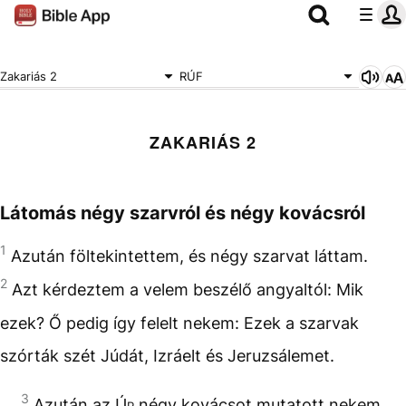
Zakariás 2
RÚF
ZAKARIÁS 2
Látomás négy szarvról és négy kovácsról
1
Azután föltekintettem, és négy szarvat láttam.
2
Azt kérdeztem a velem beszélő angyaltól: Mik
ezek? Ő pedig így felelt nekem: Ezek a szarvak
szórták szét Júdát, Izráelt és Jeruzsálemet.
3
Azután az
Úr
négy kovácsot mutatott nekem.