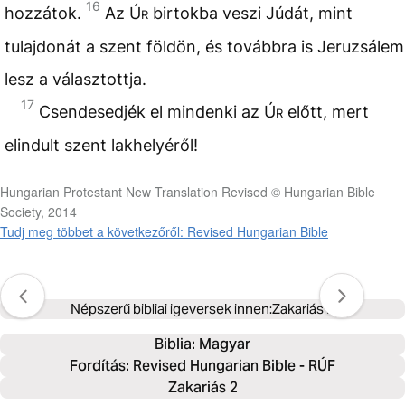
16
hozzátok.
Az
Úr
birtokba veszi Júdát, mint
tulajdonát a szent földön, és továbbra is Jeruzsálem
lesz a választottja.
17
Csendesedjék el mindenki az
Úr
előtt, mert
elindult szent lakhelyéről!
Hungarian Protestant New Translation Revised © Hungarian Bible
Society, 2014
Tudj meg többet a következőről: Revised Hungarian Bible
Népszerű bibliai igeversek innen:
Zakariás 2
Biblia: 
Magyar
Fordítás: Revised Hungarian Bible - RÚF
Zakariás 2