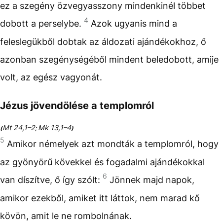
ez a szegény özvegyasszony mindenkinél többet
4
dobott a perselybe.
Azok ugyanis mind a
feleslegükből dobtak az áldozati ajándékokhoz, ő
azonban szegénységéből mindent beledobott, amije
volt, az egész vagyonát.
Jézus jövendölése a templomról
Mt 24,1–2
Mk 13,1–4
(
;
)
5
Amikor némelyek azt mondták a templomról, hogy
az gyönyörű kövekkel és fogadalmi ajándékokkal
6
van díszítve, ő így szólt:
Jönnek majd napok,
amikor ezekből, amiket itt láttok, nem marad kő
kövön, amit le ne rombolnának.