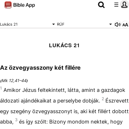
Lukács 21
RÚF
LUKÁCS 21
Az özvegyasszony két fillére
Mk 12,41–44
(
)
1
Amikor Jézus feltekintett, látta, amint a gazdagok
2
áldozati ajándékaikat a perselybe dobják.
Észrevett
egy szegény özvegyasszonyt is, aki két fillért dobott
3
abba,
és így szólt: Bizony mondom nektek, hogy