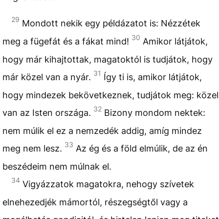
29
Mondott nekik egy példázatot is: Nézzétek
30
meg a fügefát és a fákat mind!
Amikor látjátok,
hogy már kihajtottak, magatoktól is tudjátok, hogy
31
már közel van a nyár.
Így ti is, amikor látjátok,
hogy mindezek bekövetkeznek, tudjátok meg: közel
32
van az Isten országa.
Bizony mondom nektek:
nem múlik el ez a nemzedék addig, amíg mindez
33
meg nem lesz.
Az ég és a föld elmúlik, de az én
beszédeim nem múlnak el.
34
Vigyázzatok magatokra, nehogy szívetek
elnehezedjék mámortól, részegségtől vagy a