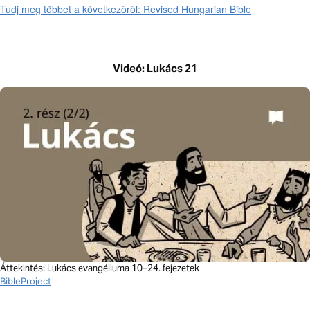
Tudj meg többet a következőről: Revised Hungarian Bible
Videó: Lukács 21
Áttekintés: Lukács evangéliuma 10–24. fejezetek
BibleProject