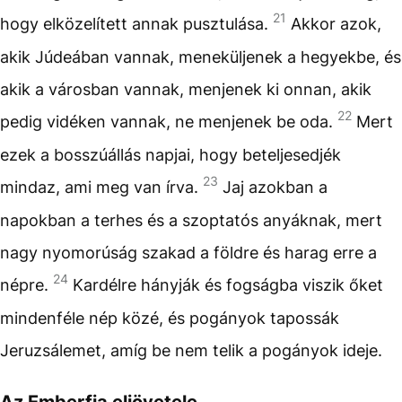
21
hogy elközelített annak pusztulása.
Akkor azok,
akik Júdeában vannak, meneküljenek a hegyekbe, és
akik a városban vannak, menjenek ki onnan, akik
22
pedig vidéken vannak, ne menjenek be oda.
Mert
ezek a bosszúállás napjai, hogy beteljesedjék
23
mindaz, ami meg van írva.
Jaj azokban a
napokban a terhes és a szoptatós anyáknak, mert
nagy nyomorúság szakad a földre és harag erre a
24
népre.
Kardélre hányják és fogságba viszik őket
mindenféle nép közé, és pogányok tapossák
Jeruzsálemet, amíg be nem telik a pogányok ideje.
Az Emberfia eljövetele