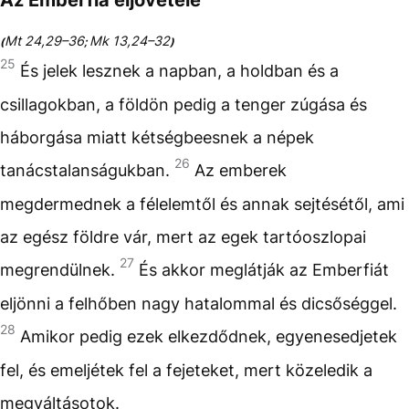
Mt 24,29–36
Mk 13,24–32
(
;
)
25
És jelek lesznek a napban, a holdban és a
csillagokban, a földön pedig a tenger zúgása és
háborgása miatt kétségbeesnek a népek
26
tanácstalanságukban.
Az emberek
megdermednek a félelemtől és annak sejtésétől, ami
az egész földre vár, mert az egek tartóoszlopai
27
megrendülnek.
És akkor meglátják az Emberfiát
eljönni a felhőben nagy hatalommal és dicsőséggel.
28
Amikor pedig ezek elkezdődnek, egyenesedjetek
fel, és emeljétek fel a fejeteket, mert közeledik a
megváltásotok.