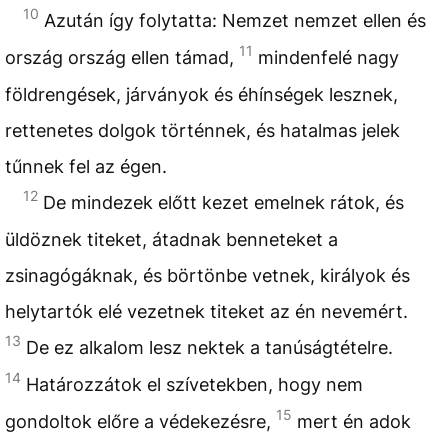
10
Azután így folytatta: Nemzet nemzet ellen és
11
ország ország ellen támad,
mindenfelé nagy
földrengések, járványok és éhínségek lesznek,
rettenetes dolgok történnek, és hatalmas jelek
tűnnek fel az égen.
12
De mindezek előtt kezet emelnek rátok, és
üldöznek titeket, átadnak benneteket a
zsinagógáknak, és börtönbe vetnek, királyok és
helytartók elé vezetnek titeket az én nevemért.
13
De ez alkalom lesz nektek a tanúságtételre.
14
Határozzátok el szívetekben, hogy nem
15
gondoltok előre a védekezésre,
mert én adok