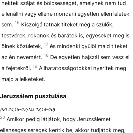
nektek szájat és bölcsességet, amelynek nem tud
ellenállni vagy ellene mondani egyetlen ellenfeletek
16
sem.
Kiszolgáltatnak titeket még a szülők,
testvérek, rokonok és barátok is, egyeseket meg is
17
ölnek közületek,
és mindenki gyűlöl majd titeket
18
az én nevemért.
De egyetlen hajszál sem vész el
19
a fejetekről.
Állhatatosságotokkal nyeritek meg
majd a lelketeket.
Jeruzsálem pusztulása
Mt 24,15–22
Mk 13,14–20
(
;
)
20
Amikor pedig látjátok, hogy Jeruzsálemet
ellenséges seregek kerítik be, akkor tudjátok meg,