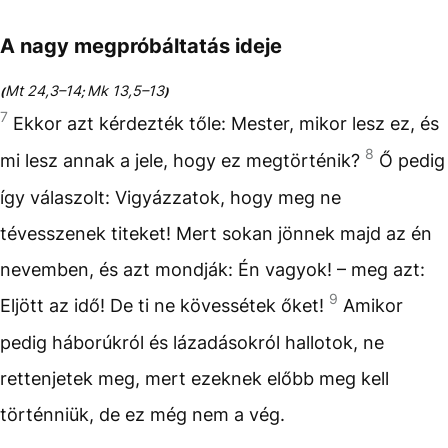
A nagy megpróbáltatás ideje
Mt 24,3–14
Mk 13,5–13
(
;
)
7
Ekkor azt kérdezték tőle: Mester, mikor lesz ez, és
8
mi lesz annak a jele, hogy ez megtörténik?
Ő pedig
így válaszolt: Vigyázzatok, hogy meg ne
tévesszenek titeket! Mert sokan jönnek majd az én
nevemben, és azt mondják: Én vagyok! – meg azt:
9
Eljött az idő! De ti ne kövessétek őket!
Amikor
pedig háborúkról és lázadásokról hallotok, ne
rettenjetek meg, mert ezeknek előbb meg kell
történniük, de ez még nem a vég.