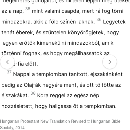
megélhetés gondjaitól, és hirtelen lepjen meg titeket
35
az a nap,
mint valami csapda, mert rá fog törni
36
mindazokra, akik a föld színén laknak.
Legyetek
tehát éberek, és szüntelen könyörögjetek, hogy
legyen erőtök kimenekülni mindazokból, amik
történni fognak, és hogy megállhassatok az
Emberfia előtt.
37
Nappal a templomban tanított, éjszakánként
pedig az Olajfák hegyére ment, és ott töltötte az
38
éjszakákat.
Kora reggel az egész nép
hozzásietett, hogy hallgassa őt a templomban.
Hungarian Protestant New Translation Revised © Hungarian Bible
Society, 2014