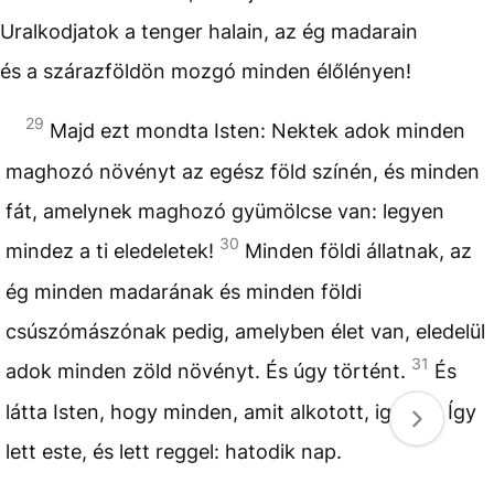
Uralkodjatok a tenger halain, az ég madarain
és a szárazföldön mozgó minden élőlényen!
29
Majd ezt mondta Isten: Nektek adok minden
maghozó növényt az egész föld színén, és minden
fát, amelynek maghozó gyümölcse van: legyen
30
mindez a ti eledeletek!
Minden földi állatnak, az
ég minden madarának és minden földi
csúszómászónak pedig, amelyben élet van, eledelül
31
adok minden zöld növényt. És úgy történt.
És
látta Isten, hogy minden, amit alkotott, igen jó. Így
lett este, és lett reggel: hatodik nap.