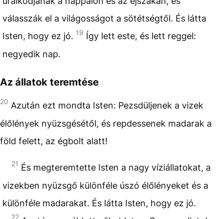
uralkodjanak a nappalon és az éjszakán, és
válasszák el a világosságot a sötétségtől. És látta
19
Isten, hogy ez jó.
Így lett este, és lett reggel:
negyedik nap.
Az állatok teremtése
20
Azután ezt mondta Isten: Pezsdüljenek a vizek
élőlények nyüzsgésétől, és repdessenek madarak a
föld felett, az égbolt alatt!
21
És megteremtette Isten a nagy víziállatokat, a
vizekben nyüzsgő különféle úszó élőlényeket és a
különféle madarakat. És látta Isten, hogy ez jó.
22