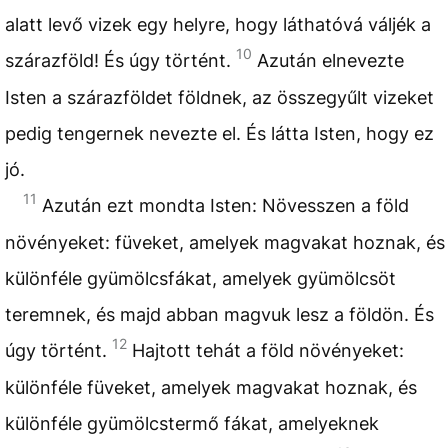
alatt levő vizek egy helyre, hogy láthatóvá váljék a
10
szárazföld! És úgy történt.
Azután elnevezte
Isten a szárazföldet földnek, az összegyűlt vizeket
pedig tengernek nevezte el. És látta Isten, hogy ez
jó.
11
Azután ezt mondta Isten: Növesszen a föld
növényeket: füveket, amelyek magvakat hoznak, és
különféle gyümölcsfákat, amelyek gyümölcsöt
teremnek, és majd abban magvuk lesz a földön. És
12
úgy történt.
Hajtott tehát a föld növényeket:
különféle füveket, amelyek magvakat hoznak, és
különféle gyümölcstermő fákat, amelyeknek