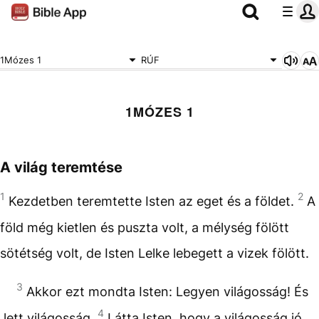
1Mózes 1
RÚF
1MÓZES 1
A világ teremtése
1
2
Kezdetben teremtette Isten az eget és a földet.
A
föld még kietlen és puszta volt, a mélység fölött
sötétség volt, de Isten Lelke lebegett a vizek fölött.
3
Akkor ezt mondta Isten: Legyen világosság! És
4
lett világosság.
Látta Isten, hogy a világosság jó,