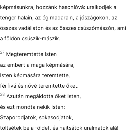
képmásunkra, hozzánk hasonlóvá: uralkodjék a
tenger halain, az ég madarain, a jószágokon, az
összes vadállaton és az összes csúszómászón, ami
a földön csúszik-mászik.
27
Megteremtette Isten
az embert a maga képmására,
Isten képmására teremtette,
férfivá és nővé teremtette őket.
28
Azután megáldotta őket Isten,
és ezt mondta nekik Isten:
Szaporodjatok, sokasodjatok,
töltsétek be a földet, és hajtsátok uralmatok alá!