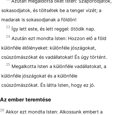
Azután megáldotta őket Isten: Szaporodjatok,
sokasodjatok, és töltsétek be a tenger vizét; a
madarak is sokasodjanak a földön!
23
Így lett este, és lett reggel: ötödik nap.
24
Azután ezt mondta Isten: Hozzon elő a föld
különféle élőlényeket: különféle jószágokat,
csúszómászókat és vadállatokat! És úgy történt.
25
Megalkotta Isten a különféle vadállatokat, a
különféle jószágokat és a különféle
csúszómászókat. És látta Isten, hogy ez jó.
Az ember teremtése
26
Akkor ezt mondta Isten: Alkossunk embert a