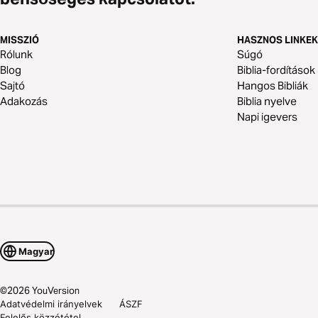
MISSZIÓ
HASZNOS LINKEK
Rólunk
Súgó
Blog
Biblia-fordítások
Sajtó
Hangos Bibliák
Adakozás
Biblia nyelve
Napi igevers
Magyar
©
2026
YouVersion
Adatvédelmi irányelvek
ÁSZF
Felelős közzététel