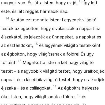
13
magvuk van. És látta Isten, hogy ez jó.
Így lett
este, és lett reggel: harmadik nap.
14
Azután ezt mondta Isten: Legyenek világító
testek az égbolton, hogy elválasszák a nappalt az
éjszakától, és jelezzék az ünnepeket, a napokat és
15
az esztendőket,
és legyenek világító testekként
az égbolton, hogy világítsanak a földre! És úgy
16
történt.
Megalkotta Isten a két nagy világító
testet – a nagyobbik világító testet, hogy uralkodjék
nappal, és a kisebbik világító testet, hogy uralkodjék
17
éjszaka – és a csillagokat.
Az égboltra helyezte
18
őket Isten, hogy világítsanak a földre,
és