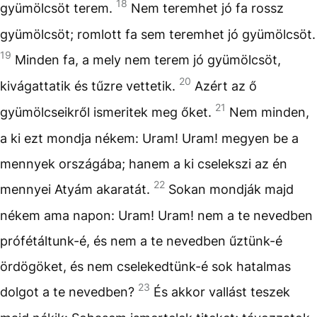
18
gyümölcsöt terem.
Nem teremhet jó fa rossz
gyümölcsöt; romlott fa sem teremhet jó gyümölcsöt.
19
Minden fa, a mely nem terem jó gyümölcsöt,
20
kivágattatik és tűzre vettetik.
Azért az ő
21
gyümölcseikről ismeritek meg őket.
Nem minden,
a ki ezt mondja nékem: Uram! Uram! megyen be a
mennyek országába; hanem a ki cselekszi az én
22
mennyei Atyám akaratát.
Sokan mondják majd
nékem ama napon: Uram! Uram! nem a te nevedben
prófétáltunk-é, és nem a te nevedben űztünk-é
ördögöket, és nem cselekedtünk-é sok hatalmas
23
dolgot a te nevedben?
És akkor vallást teszek