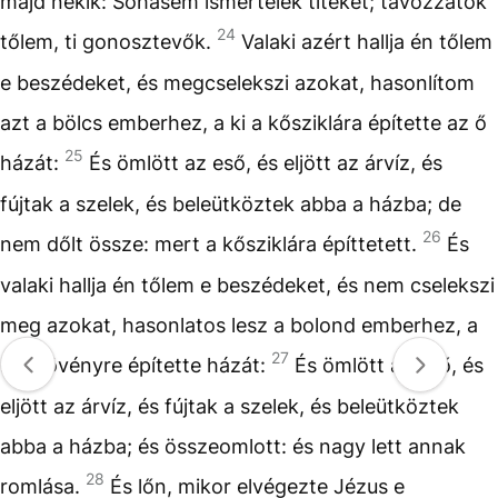
majd nékik: Sohasem ismertelek titeket; távozzatok
24
tőlem, ti gonosztevők.
Valaki azért hallja én tőlem
e beszédeket, és megcselekszi azokat, hasonlítom
azt a bölcs emberhez, a ki a kősziklára építette az ő
25
házát:
És ömlött az eső, és eljött az árvíz, és
fújtak a szelek, és beleütköztek abba a házba; de
26
nem dőlt össze: mert a kősziklára építtetett.
És
valaki hallja én tőlem e beszédeket, és nem cselekszi
meg azokat, hasonlatos lesz a bolond emberhez, a
27
ki a fövényre építette házát:
És ömlött az eső, és
eljött az árvíz, és fújtak a szelek, és beleütköztek
abba a házba; és összeomlott: és nagy lett annak
28
romlása.
És lőn, mikor elvégezte Jézus e