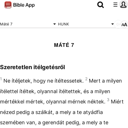
Máté 7
HUNK
MÁTÉ 7
Szeretetlen itélgetésről
1
2
Ne ítéljetek, hogy ne ítéltessetek.
Mert a milyen
ítélettel ítéltek, olyannal ítéltettek, és a milyen
3
mértékkel mértek, olyannal mérnek néktek.
Miért
nézed pedig a szálkát, a mely a te atyádfia
szemében van, a gerendát pedig, a mely a te