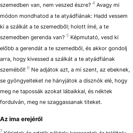
4
szemedben van, nem veszed észre?
Avagy mi
módon mondhatod a te atyádfiának: Hadd vessem
ki a szálkát a te szemedből; holott ímé, a te
5
szemedben gerenda van?
Képmutató, vesd ki
előbb a gerendát a te szemedből, és akkor gondolj
arra, hogy kivessed a szálkát a te atyádfiának
6
szeméből!
Ne adjátok azt, a mi szent, az ebeknek,
se gyöngyeiteket ne hányjátok a disznók elé, hogy
meg ne tapossák azokat lábaikkal, és néktek
fordulván, meg ne szaggassanak titeket.
Az ima erejéről
7