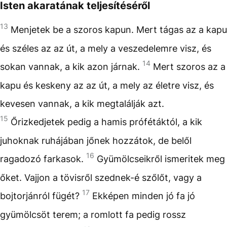
Isten akaratának teljesítéséről
13
Menjetek be a szoros kapun. Mert tágas az a kapu
és széles az az út, a mely a veszedelemre visz, és
14
sokan vannak, a kik azon járnak.
Mert szoros az a
kapu és keskeny az az út, a mely az életre visz, és
kevesen vannak, a kik megtalálják azt.
15
Őrizkedjetek pedig a hamis prófétáktól, a kik
juhoknak ruhájában jőnek hozzátok, de belől
16
ragadozó farkasok.
Gyümölcseikről ismeritek meg
őket. Vajjon a tövisről szednek-é szőlőt, vagy a
17
bojtorjánról fügét?
Ekképen minden jó fa jó
gyümölcsöt terem; a romlott fa pedig rossz