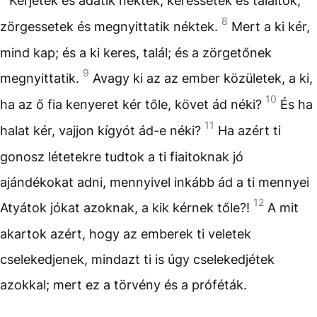
Kérjetek és adatik néktek; keressetek és találtok;
8
zörgessetek és megnyittatik néktek.
Mert a ki kér,
mind kap; és a ki keres, talál; és a zörgetőnek
9
megnyittatik.
Avagy ki az az ember közületek, a ki,
10
ha az ő fia kenyeret kér tőle, követ ád néki?
És ha
11
halat kér, vajjon kígyót ád-e néki?
Ha azért ti
gonosz létetekre tudtok a ti fiaitoknak jó
ajándékokat adni, mennyivel inkább ád a ti mennyei
12
Atyátok jókat azoknak, a kik kérnek tőle?!
A mit
akartok azért, hogy az emberek ti veletek
cselekedjenek, mindazt ti is úgy cselekedjétek
azokkal; mert ez a törvény és a próféták.