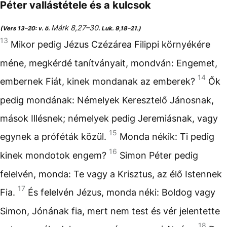
Péter vallástétele és a kulcsok
Márk 8,27–30
(Vers 13–20: v. ö.
. Luk. 9,18–21.)
13
Mikor pedig Jézus Czézárea Filippi környékére
méne, megkérdé tanítványait, mondván: Engemet,
14
embernek Fiát, kinek mondanak az emberek?
Ők
pedig mondának: Némelyek Keresztelő Jánosnak,
mások Illésnek; némelyek pedig Jeremiásnak, vagy
15
egynek a próféták közül.
Monda nékik: Ti pedig
16
kinek mondotok engem?
Simon Péter pedig
felelvén, monda: Te vagy a Krisztus, az élő Istennek
17
Fia.
És felelvén Jézus, monda néki: Boldog vagy
Simon, Jónának fia, mert nem test és vér jelentette
18