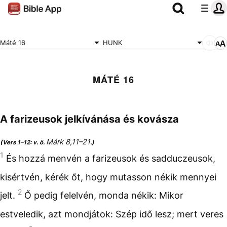
Máté 16
HUNK
MÁTÉ 16
A farizeusok jelkívánása és kovásza
Márk 8,11–21
(Vers 1–12: v. ö.
.)
1
És hozzá menvén a farizeusok és sadduczeusok,
kisértvén, kérék őt, hogy mutasson nékik mennyei
2
jelt.
Ő pedig felelvén, monda nékik: Mikor
estveledik, azt mondjátok: Szép idő lesz; mert veres