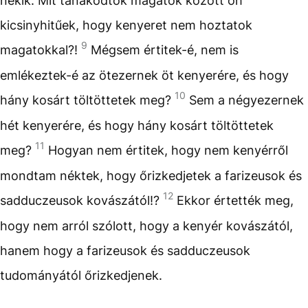
nékik: Mit tanakodtok magatok között óh
kicsinyhitűek, hogy kenyeret nem hoztatok
9
magatokkal?!
Mégsem értitek-é, nem is
emlékeztek-é az ötezernek öt kenyerére, és hogy
10
hány kosárt töltöttetek meg?
Sem a négyezernek
hét kenyerére, és hogy hány kosárt töltöttetek
11
meg?
Hogyan nem értitek, hogy nem kenyérről
mondtam néktek, hogy őrizkedjetek a farizeusok és
12
sadduczeusok kovászától!?
Ekkor értették meg,
hogy nem arról szólott, hogy a kenyér kovászától,
hanem hogy a farizeusok és sadduczeusok
tudományától őrizkedjenek.