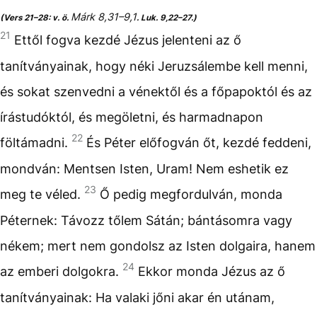
Márk 8,31–9,1
(Vers 21–28: v. ö.
. Luk. 9,22–27.)
21
Ettől fogva kezdé Jézus jelenteni az ő
tanítványainak, hogy néki Jeruzsálembe kell menni,
és sokat szenvedni a vénektől és a főpapoktól és az
írástudóktól, és megöletni, és harmadnapon
22
föltámadni.
És Péter előfogván őt, kezdé feddeni,
mondván: Mentsen Isten, Uram! Nem eshetik ez
23
meg te véled.
Ő pedig megfordulván, monda
Péternek: Távozz tőlem Sátán; bántásomra vagy
nékem; mert nem gondolsz az Isten dolgaira, hanem
24
az emberi dolgokra.
Ekkor monda Jézus az ő
tanítványainak: Ha valaki jőni akar én utánam,