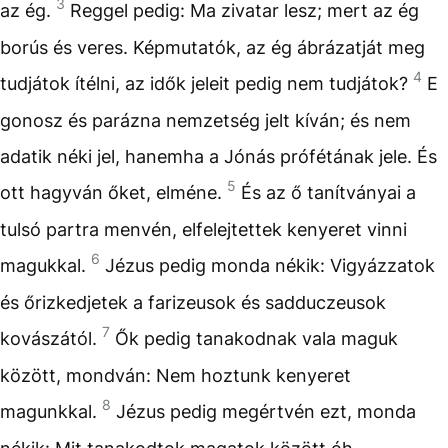
3
az ég.
Reggel pedig: Ma zivatar lesz; mert az ég
borús és veres. Képmutatók, az ég ábrázatját meg
4
tudjátok ítélni, az idők jeleit pedig nem tudjátok?
E
gonosz és parázna nemzetség jelt kíván; és nem
adatik néki jel, hanemha a Jónás prófétának jele. És
5
ott hagyván őket, elméne.
És az ő tanítványai a
tulsó partra menvén, elfelejtettek kenyeret vinni
6
magukkal.
Jézus pedig monda nékik: Vigyázzatok
és őrizkedjetek a farizeusok és sadduczeusok
7
kovászától.
Ők pedig tanakodnak vala maguk
között, mondván: Nem hoztunk kenyeret
8
magunkkal.
Jézus pedig megértvén ezt, monda