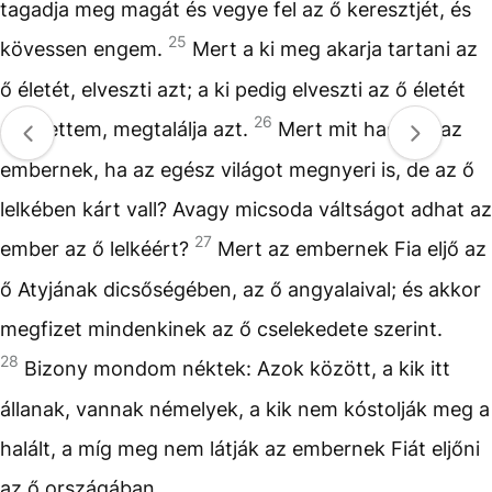
tagadja meg magát és vegye fel az ő keresztjét, és
25
kövessen engem.
Mert a ki meg akarja tartani az
ő életét, elveszti azt; a ki pedig elveszti az ő életét
26
én érettem, megtalálja azt.
Mert mit használ az
embernek, ha az egész világot megnyeri is, de az ő
lelkében kárt vall? Avagy micsoda váltságot adhat az
27
ember az ő lelkéért?
Mert az embernek Fia eljő az
ő Atyjának dicsőségében, az ő angyalaival; és akkor
megfizet mindenkinek az ő cselekedete szerint.
28
Bizony mondom néktek: Azok között, a kik itt
állanak, vannak némelyek, a kik nem kóstolják meg a
halált, a míg meg nem látják az embernek Fiát eljőni
az ő országában.