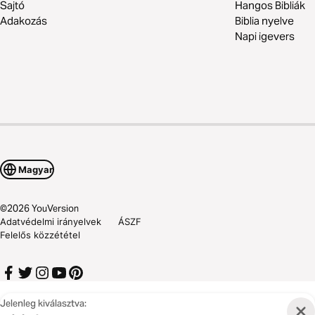
Sajtó
Hangos Bibliák
Adakozás
Biblia nyelve
Napi igevers
Magyar
©
2026
YouVersion
Adatvédelmi irányelvek
ÁSZF
Felelős közzététel
Jelenleg kiválasztva: