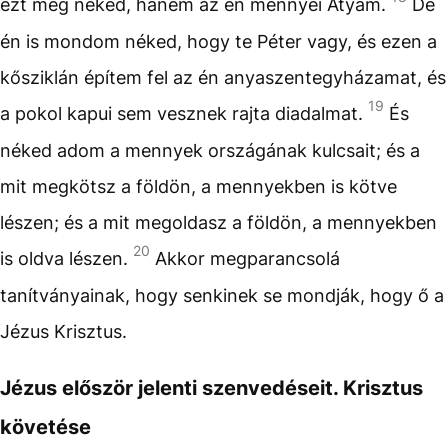
ezt meg néked, hanem az én mennyei Atyám.
De
én is mondom néked, hogy te Péter vagy, és ezen a
kősziklán építem fel az én anyaszentegyházamat, és
19
a pokol kapui sem vesznek rajta diadalmat.
És
néked adom a mennyek országának kulcsait; és a
mit megkötsz a földön, a mennyekben is kötve
lészen; és a mit megoldasz a földön, a mennyekben
20
is oldva lészen.
Akkor megparancsolá
tanítványainak, hogy senkinek se mondják, hogy ő a
Jézus Krisztus.
Jézus először jelenti szenvedéseit. Krisztus
követése