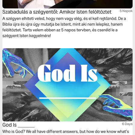
Szabadulás a szégyentől: Amikor Isten felöltöztet
5 Napok
A szégyen elhiteti veled, hogy nem vagy elég, és el kell rejtőznöd. De a
Biblia újra és újra úgy mutatja be Istent, mint aki nem leleplez, hanem
felöltöztet. Tarts velem ebben az 5 napos tervben, és cseréld le a
szégyent Isten kegyelmére!
God Is _______
6 Days
Who is God? We all have different answers, but how do we know what’s