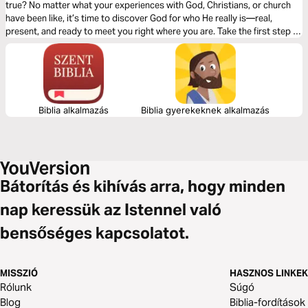
true? No matter what your experiences with God, Christians, or church
have been like, it’s time to discover God for who He really is—real,
present, and ready to meet you right where you are. Take the first step in
this 6-day Bible Plan accompanying Pastor Craig Groeschel’s message
series, God Is _______.
Biblia alkalmazás
Biblia gyerekeknek alkalmazás
Bátorítás és kihívás arra, hogy minden
nap keressük az Istennel való
bensőséges kapcsolatot.
MISSZIÓ
HASZNOS LINKEK
Rólunk
Súgó
Blog
Biblia-fordítások