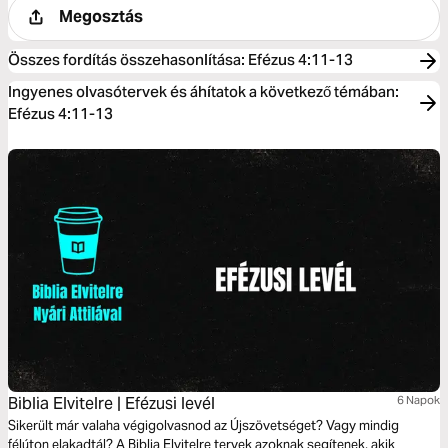
Megosztás
Összes fordítás összehasonlítása
:
Efézus 4:11-13
Ingyenes olvasótervek és áhítatok a következő témában:
Efézus 4:11-13
Biblia Elvitelre | Efézusi levél
6 Napok
Sikerült már valaha végigolvasnod az Újszövetséget? Vagy mindig
félúton elakadtál? A Biblia Elvitelre tervek azoknak segítenek, akik