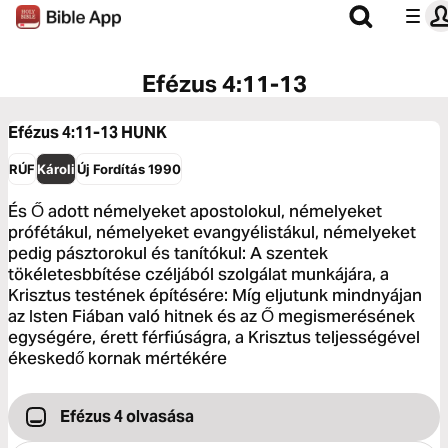
Efézus 4:11-13
Efézus 4:11-13
HUNK
RÚF
Károli
Új Fordítás 1990
És Ő adott némelyeket apostolokul, némelyeket
prófétákul, némelyeket evangyélistákul, némelyeket
pedig pásztorokul és tanítókul: A szentek
tökéletesbbítése czéljából szolgálat munkájára, a
Krisztus testének építésére: Míg eljutunk mindnyájan
az Isten Fiában való hitnek és az Ő megismerésének
egységére, érett férfiúságra, a Krisztus teljességével
ékeskedő kornak mértékére
Efézus 4 olvasása