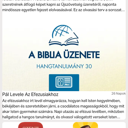
szeretnének átfogó képet kapni az Újszövetség üzenetéről, naponta
mindössze egyetlen fejezet elolvasásával. Ez az olvasási terv a sorozat
tizedik eleme, amely az Efézusi levélen vezet végig. Minden fejezethez
tartozik egy 3 perces bevezető videó Nyári Attilától, amely segít
kontextusba helyezni az adott részt, és elgondolkodni egy teológiai vagy
gyakorlati témán. Vágjunk is bele!
Pál Levele Az Efezusiakhoz
26 Napok
Az efézusiakhoz írt levél elmagyarázza, hogyan kell Isten kegyelmében,
békéjében és szeretetében járni, a csodálatos magasságokból, hogy mit
akar Isten gyermekei számára. Napi utazás az efézusi levélben, miközben
hallgatod a hangos tanulmányt, és olvasol válogatott verseket Isten
szavából.