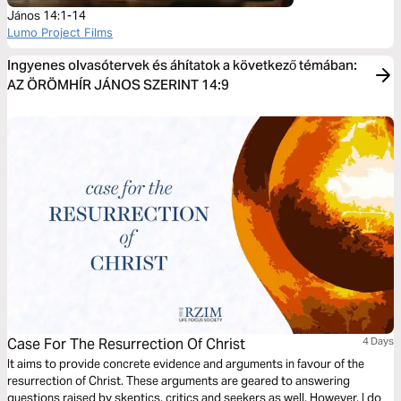
János 14:1-14
Lumo Project Films
Ingyenes olvasótervek és áhítatok a következő témában:
AZ ÖRÖMHÍR JÁNOS SZERINT 14:9
Case For The Resurrection Of Christ
4 Days
It aims to provide concrete evidence and arguments in favour of the
resurrection of Christ. These arguments are geared to answering
questions raised by skeptics, critics and seekers as well. However, I do