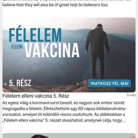
believe that they will also be of great help to believers too.
Félelem elleni vakcina 5. Rész
5 nap
Az egész világ a koronavírusról beszél, és nagyon sok ember szívét
megragadta a félelem. Elkészítettünk egy 60 napos bibliatanulmány-
sorozatot, amelyet öt különálló részre osztottunk. Az alábbiakban a
„Félelem elleni vakcina” 5. részét olvashatod, amelynek célja, hogy
erősítse a hitedet ezekben a nehéz időkben, és hogy felfegyverezzen az
Isten Igéjével - nemcsak arra, hogy meg tudj birkózni ezzel a kihívással,
hanem arra is, hogy győztesen kerülj ki ebből a helyzetből.