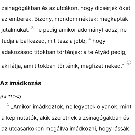
zsinagógákban és az utcákon, hogy dicsérjék őket
az emberek. Bizony, mondom néktek: megkapták
3
jutalmukat.
Te pedig amikor adományt adsz, ne
4
tudja a bal kezed, mit tesz a jobb,
hogy
adakozásod titokban történjék; a te Atyád pedig,
aki látja, ami titokban történik, megfizet neked.”
Az imádkozás
Lk 11,1–4
(
)
5
„Amikor imádkoztok, ne legyetek olyanok, mint
a képmutatók, akik szeretnek a zsinagógákban és
az utcasarkokon megállva imádkozni, hogy lássák