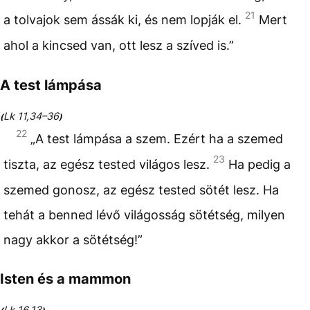
21
a tolvajok sem ássák ki, és nem lopják el.
Mert
ahol a kincsed van, ott lesz a szíved is.”
A test lámpása
Lk 11,34–36
(
)
22
„A test lámpása a szem. Ezért ha a szemed
23
tiszta, az egész tested világos lesz.
Ha pedig a
szemed gonosz, az egész tested sötét lesz. Ha
tehát a benned lévő világosság sötétség, milyen
nagy akkor a sötétség!”
Isten és a mammon
Lk 16,13