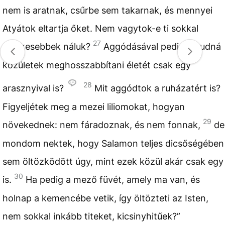
nem is aratnak, csűrbe sem takarnak, és mennyei
Atyátok eltartja őket. Nem vagytok-e ti sokkal
27
értékesebbek náluk?
Aggódásával pedig ki tudná
közületek meghosszabbítani életét csak egy
28
arasznyival is?
Mit aggódtok a ruházatért is?
Figyeljétek meg a mezei liliomokat, hogyan
29
növekednek: nem fáradoznak, és nem fonnak,
de
mondom nektek, hogy Salamon teljes dicsőségében
sem öltözködött úgy, mint ezek közül akár csak egy
30
is.
Ha pedig a mező füvét, amely ma van, és
holnap a kemencébe vetik, így öltözteti az Isten,
nem sokkal inkább titeket, kicsinyhitűek?”