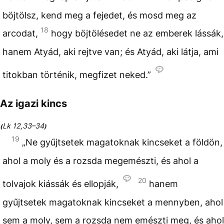
böjtölsz, kend meg a fejedet, és mosd meg az
18
arcodat,
hogy böjtölésedet ne az emberek lássák,
hanem Atyád, aki rejtve van; és Atyád, aki látja, ami
titokban történik, megfizet neked.”
Az igazi kincs
Lk 12,33–34
(
)
19
„Ne gyűjtsetek magatoknak kincseket a földön,
ahol a moly és a rozsda megemészti, és ahol a
20
tolvajok kiássák és ellopják,
hanem
gyűjtsetek magatoknak kincseket a mennyben, ahol
sem a moly, sem a rozsda nem emészti meg, és ahol