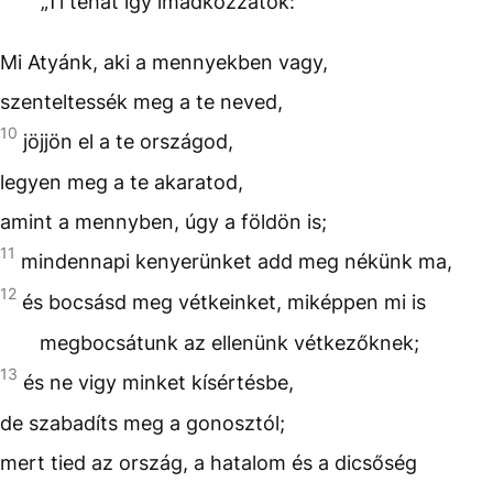
„Ti tehát így imádkozzatok:
Mi Atyánk, aki a mennyekben vagy,
szenteltessék meg a te neved,
10
jöjjön el a te országod,
legyen meg a te akaratod,
amint a mennyben, úgy a földön is;
11
mindennapi kenyerünket add meg nékünk ma,
12
és bocsásd meg vétkeinket, miképpen mi is
megbocsátunk az ellenünk vétkezőknek;
13
és ne vigy minket kísértésbe,
de szabadíts meg a gonosztól;
mert tied az ország, a hatalom és a dicsőség