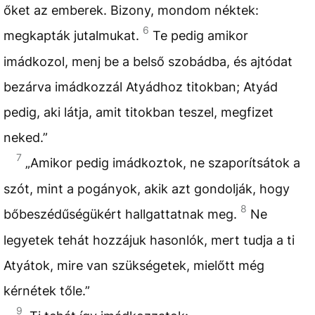
őket az emberek. Bizony, mondom néktek:
6
megkapták jutalmukat.
Te pedig amikor
imádkozol, menj be a belső szobádba, és ajtódat
bezárva imádkozzál Atyádhoz titokban; Atyád
pedig, aki látja, amit titokban teszel, megfizet
neked.”
7
„Amikor pedig imádkoztok, ne szaporítsátok a
szót, mint a pogányok, akik azt gondolják, hogy
8
bőbeszédűségükért hallgattatnak meg.
Ne
legyetek tehát hozzájuk hasonlók, mert tudja a ti
Atyátok, mire van szükségetek, mielőtt még
kérnétek tőle.”
9