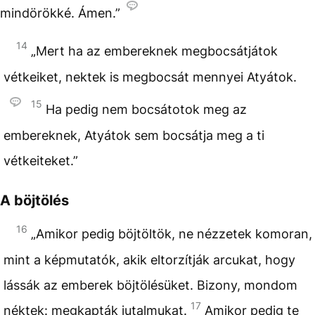
mindörökké. Ámen.”
14
„Mert ha az embereknek megbocsátjátok
vétkeiket, nektek is megbocsát mennyei Atyátok.
15
Ha pedig nem bocsátotok meg az
embereknek, Atyátok sem bocsátja meg a ti
vétkeiteket.”
A böjtölés
16
„Amikor pedig böjtöltök, ne nézzetek komoran,
mint a képmutatók, akik eltorzítják arcukat, hogy
lássák az emberek böjtölésüket. Bizony, mondom
17
néktek: megkapták jutalmukat.
Amikor pedig te