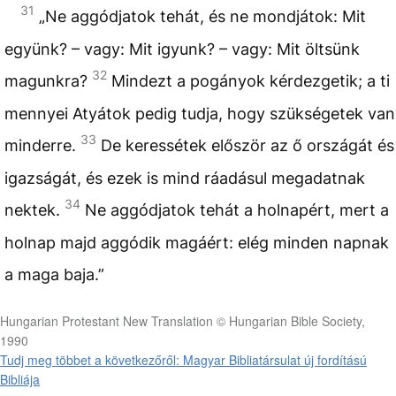
31
„Ne aggódjatok tehát, és ne mondjátok: Mit
együnk? – vagy: Mit igyunk? – vagy: Mit öltsünk
32
magunkra?
Mindezt a pogányok kérdezgetik; a ti
mennyei Atyátok pedig tudja, hogy szükségetek van
33
minderre.
De keressétek először az ő országát és
igazságát, és ezek is mind ráadásul megadatnak
34
nektek.
Ne aggódjatok tehát a holnapért, mert a
holnap majd aggódik magáért: elég minden napnak
a maga baja.”
Hungarian Protestant New Translation © Hungarian Bible Society,
1990
Tudj meg többet a következőről: Magyar Bibliatársulat új fordítású
Bibliája