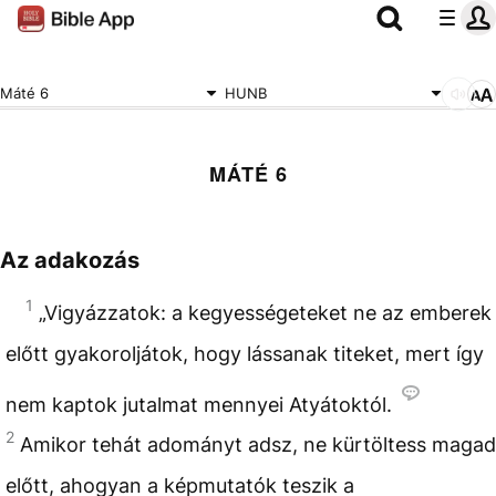
Máté 6
HUNB
MÁTÉ 6
Az adakozás
1
„Vigyázzatok: a kegyességeteket ne az emberek
előtt gyakoroljátok, hogy lássanak titeket, mert így
nem kaptok jutalmat mennyei Atyátoktól.
2
Amikor tehát adományt adsz, ne kürtöltess magad
előtt, ahogyan a képmutatók teszik a