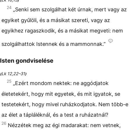
(
)
24
„Senki sem szolgálhat két úrnak, mert vagy az
egyiket gyűlöli, és a másikat szereti, vagy az
egyikhez ragaszkodik, és a másikat megveti: nem
szolgálhattok Istennek és a mammonnak.”
Isten gondviselése
Lk 12,22–31
(
)
25
„Ezért mondom nektek: ne aggódjatok
életetekért, hogy mit egyetek, és mit igyatok, se
testetekért, hogy mivel ruházkodjatok. Nem több-e
az élet a tápláléknál, és a test a ruházatnál?
26
Nézzétek meg az égi madarakat: nem vetnek,