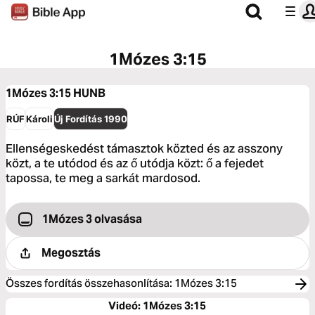
1Mózes 3:15
1Mózes 3:15
HUNB
RÚF
Károli
Új Fordítás 1990
Ellenségeskedést támasztok közted és az asszony
közt, a te utódod és az ő utódja közt: ő a fejedet
tapossa, te meg a sarkát mardosod.
1Mózes 3 olvasása
Megosztás
Összes fordítás összehasonlítása
:
1Mózes 3:15
Videó: 1Mózes 3:15