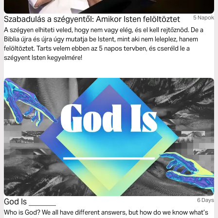
Szabadulás a szégyentől: Amikor Isten felöltöztet
5 Napok
A szégyen elhiteti veled, hogy nem vagy elég, és el kell rejtőznöd. De a
Biblia újra és újra úgy mutatja be Istent, mint aki nem leleplez, hanem
felöltöztet. Tarts velem ebben az 5 napos tervben, és cseréld le a
szégyent Isten kegyelmére!
God Is _______
6 Days
Who is God? We all have different answers, but how do we know what’s