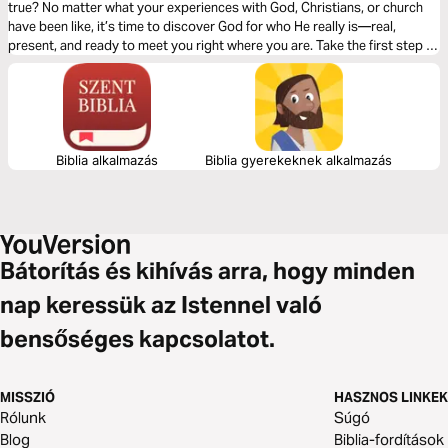
true? No matter what your experiences with God, Christians, or church
have been like, it’s time to discover God for who He really is—real,
present, and ready to meet you right where you are. Take the first step in
this 6-day Bible Plan accompanying Pastor Craig Groeschel’s message
series, God Is _______.
Biblia alkalmazás
Biblia gyerekeknek alkalmazás
Bátorítás és kihívás arra, hogy minden
nap keressük az Istennel való
bensőséges kapcsolatot.
MISSZIÓ
HASZNOS LINKEK
Rólunk
Súgó
Blog
Biblia-fordítások