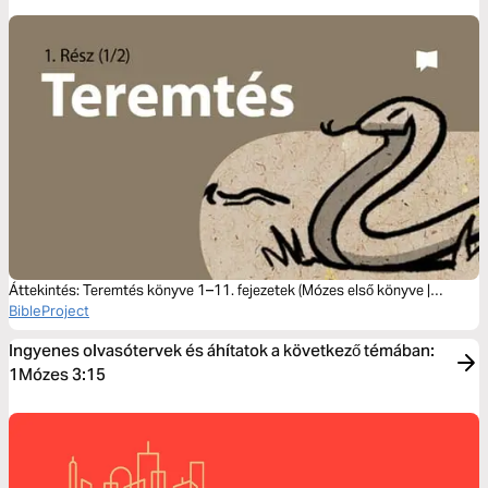
Áttekintés: Teremtés könyve 1–11. fejezetek (Mózes első könyve |
Genezis)
BibleProject
Ingyenes olvasótervek és áhítatok a következő témában:
1Mózes 3:15