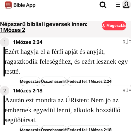
Népszerű bibliai igeversek innen:
Megosztás
1Mózes 2
1
1Mózes 2:24
RÚF
Ezért hagyja el a férfi apját és anyját,
ragaszkodik feleségéhez, és ezért lesznek egy
testté.
Megosztás
Összehasonlít
Fedezd fel: 1Mózes 2:24
2
1Mózes 2:18
RÚF
Azután ezt mondta az ÚRisten: Nem jó az
embernek egyedül lenni, alkotok hozzáillő
segítőtársat.
Megosztás
Összehasonlít
Fedezd fel: 1Mózes 2:18