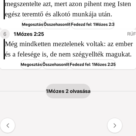
megszentelte azt, mert azon pihent meg Isten
egész teremtő és alkotó munkája után.
Megosztás
Összehasonlít
Fedezd fel: 1Mózes 2:3
6
1Mózes 2:25
RÚF
Még mindketten meztelenek voltak: az ember
és a felesége is, de nem szégyellték magukat.
Megosztás
Összehasonlít
Fedezd fel: 1Mózes 2:25
1Mózes 2 olvasása