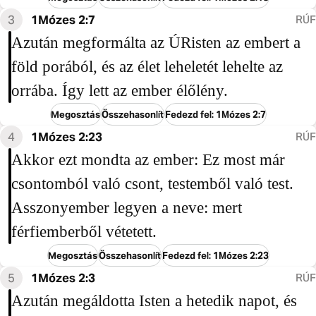
3
1Mózes 2:7
RÚF
Azután megformálta az ÚRisten az embert a
föld porából, és az élet leheletét lehelte az
orrába. Így lett az ember élőlény.
Megosztás
Összehasonlít
Fedezd fel: 1Mózes 2:7
4
1Mózes 2:23
RÚF
Akkor ezt mondta az ember: Ez most már
csontomból való csont, testemből való test.
Asszonyember legyen a neve: mert
férfiemberből vétetett.
Megosztás
Összehasonlít
Fedezd fel: 1Mózes 2:23
5
1Mózes 2:3
RÚF
Azután megáldotta Isten a hetedik napot, és