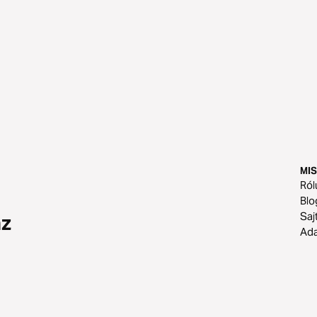
MIS
Ról
Blo
Saj
az
Ad