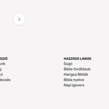
SZIÓ
HASZNOS LINKEK
unk
Súgó
g
Biblia-fordítások
tó
Hangos Bibliák
akozás
Biblia nyelve
Napi igevers