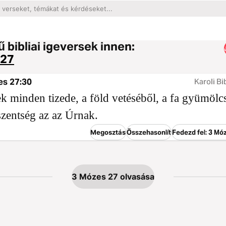
 bibliai igeversek innen:
 27
es 27:30
Karoli Bi
k minden tizede, a föld vetéséből, a fa gyümölc
szentség az az Úrnak.
Megosztás
Összehasonlít
Fedezd fel: 3 Mó
3 Mózes 27 olvasása