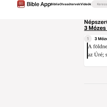
Biblia
Olvasótervek
Videók
Népszerű
3 Mózes
1
3 Móz
A földne
az Úré; 