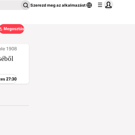
Szerezd meg az alkalmazást
Megosztás
ble 1908
séből
zes 27:30