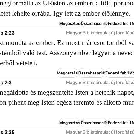
egformálta az ÚRisten az embert a föld porából
letét lehelte orrába. Így lett az ember élőlénnyé.
Megosztás
Összehasonlít
Fedezd fel: 1
s 2:23
Magyar Bibliatársulat új fordítású
zt mondta az ember: Ez most már csontomból v
estemből való test. Asszonyember legyen a neve:
erből vétetett.
Megosztás
Összehasonlít
Fedezd fel: 1M
s 2:3
Magyar Bibliatársulat új fordítású
egáldotta és megszentelte Isten a hetedik napot
on pihent meg Isten egész teremtő és alkotó mu
Megosztás
Összehasonlít
Fedezd fel: 1
s 2:25
Magyar Bibliatársulat új fordítású