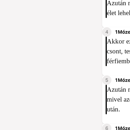
Azután m
élet lehe
4
1Móze
Akkor e
csont, t
férfiemb
5
1Móze
Azután m
mivel az
után.
6
1Móze