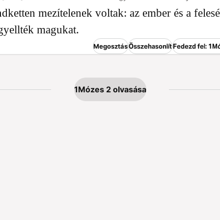
ketten mezítelenek voltak: az ember és a felesé
gyellték magukat.
Megosztás
Összehasonlít
Fedezd fel: 1M
1Mózes 2 olvasása