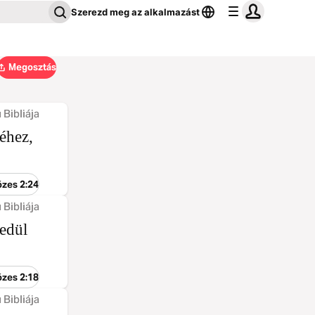
Szerezd meg az alkalmazást
Megosztás
 Bibliája
géhez,
ózes 2:24
 Bibliája
edül
ózes 2:18
 Bibliája