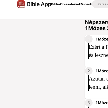
Biblia
Olvasótervek
Videók
Népszerű
1Mózes 
1
1Móze
Ezért a 
és leszne
2
1Móze
Azután 
lenni, al
3
1Móze