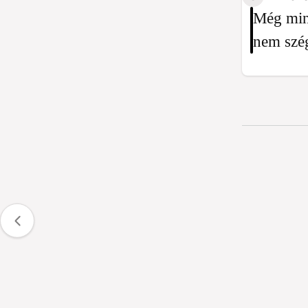
Még mind
nem szé