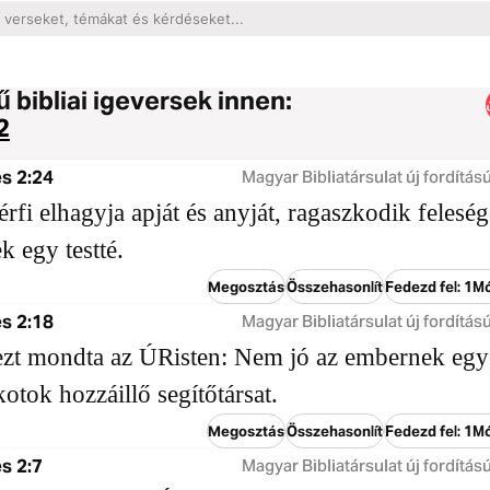
 bibliai igeversek innen:
2
s 2:24
Magyar Bibliatársulat új fordítású
férfi elhagyja apját és anyját, ragaszkodik felesé
k egy testté.
Megosztás
Összehasonlít
Fedezd fel: 1M
s 2:18
Magyar Bibliatársulat új fordítású
ezt mondta az ÚRisten: Nem jó az embernek egy
kotok hozzáillő segítőtársat.
Megosztás
Összehasonlít
Fedezd fel: 1M
s 2:7
Magyar Bibliatársulat új fordítású